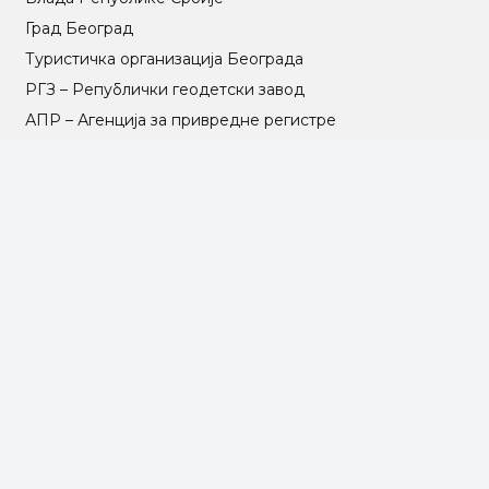
Град Београд
Туристичка организација Београда
РГЗ – Републички геодетски завод
АПР – Агенција за привредне регистре
©2025 Opština Voždovac. Designed by
NEXT VISION
МАПА САЈТА