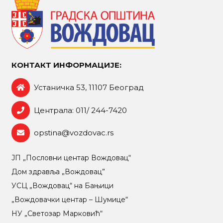
КОНТАКТ ИНФОРМАЦИЈЕ:
Устаничка 53, 11107 Београд
Централа: 011/ 244-7420
opstina@vozdovac.rs
ЈП „Пословни центар Вождовац“
Дом здравља „Вождовац”
УСЦ „Вождовац“ на Бањици
„Вождовачки центар – Шумице“
НУ „Светозар Марковић“