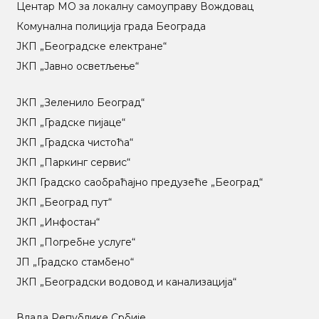
Центар МO за локалну самоуправу Вождовац
Комунална полиција града Београда
ЈКП „Београдске електране“
ЈКП „Јавно осветљење“
ЈКП „Зеленило Београд“
ЈКП „Градске пијаце“
ЈКП „Градска чистоћа“
ЈКП „Паркинг сервис“
ЈКП Градско саобраћајно предузеће „Београд“
ЈКП „Београд пут“
ЈКП „Инфостан“
ЈКП „Погребне услуге“
ЈП „Градско стамбено“
ЈКП „Београдски водовод и канализација“
Влада Републике Србије