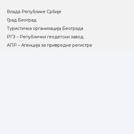
Влада Републике Србије
Град Београд
Туристичка организација Београда
РГЗ – Републички геодетски завод
АПР – Агенција за привредне регистре
©2025 Opština Voždovac. Designed by
NEXT VISION