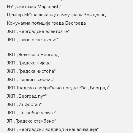
НУ „Светозар Марковић“
Центар МO за локалну самоуправу Вождовац
Комунална полиција града Београда
ЈКП „Београдске електране“
ЈКП „Јавно осветљење“
ЈКП „Зеленило Београд“
ЈКП „Градске пијаце“
ЈКП „Градска чистоћа“
ЈКП „Паркинг сервис“
ЈКП Градско саобраћајно предузеће „Београд“
ЈКП „Београд пут“
ЈКП „Инфостан“
ЈКП „Погребне услуге“
ЈП „Градско стамбено“
ЈКП „Београдски водовод и канализација“