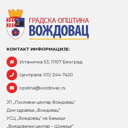
КОНТАКТ ИНФОРМАЦИЈЕ:
Устаничка 53, 11107 Београд
Централа: 011/ 244-7420
opstina@vozdovac.rs
ЈП „Пословни центар Вождовац“
Дом здравља „Вождовац”
УСЦ „Вождовац“ на Бањици
„Вождовачки центар – Шумице“