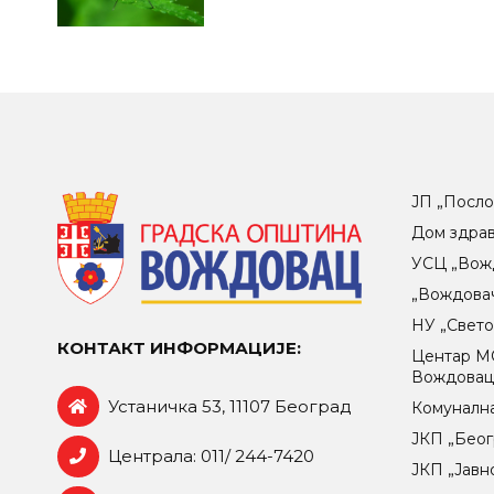
ЈП „Посло
Дом здра
УСЦ „Вож
„Вождова
НУ „Свет
КОНТАКТ ИНФОРМАЦИЈЕ:
Центар МO
Вождова
Устаничка 53, 11107 Београд
Комунална
ЈКП „Беог
Централа: 011/ 244-7420
ЈКП „Јавн