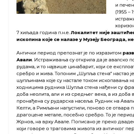
и печен
(1955 –
истражи
хоризон
7 хиљада година п.н.е.
Локалитет није заштиће
ископина које се налазе у Музеју Београда, н
Антички период препознат је по изразитом
разв
Авали
. Истраживања су открила да је авалско п
рудама, и то највише цинабарит, који се експлоат
сребро и жива. Топоним „Шупља стена“ настао је
шупљинама које су настале током ископавања на
ходницима рудника Шупља стена нађени су фра
доба неолита, али и из средњег века, а из доба
пронађена су рударска насеља. Рудник на Авали
Келти, а Римљани напустили, поново се отвара п
драгоцене метале, посебно сребро. То је перио
Жрнов, на врху Авале. Пописано је преко дваде
који говоре о траговима живота из античког пер