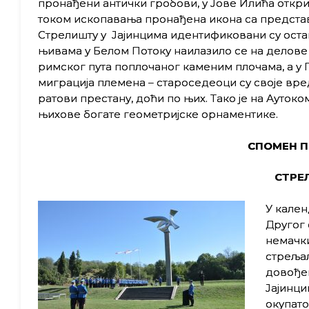
пронађени антички гробови, у Јове Илића открив
током ископавања пронађена икона са предста
Стрелишту у Јајинцима идентификовани су оста
њивама у Белом Потоку наилазило се на делов
римског пута поплочаног каменим плочама, а у
миграција племена – староседеоци су своје вред
ратови престану, доћи по њих. Тако је на Ауто
њихове богате геометријске орнаментике.
СПОМЕН 
СТРЕ
У кален
Другог 
немачки
стрељал
довођен
Јајинци
окупато