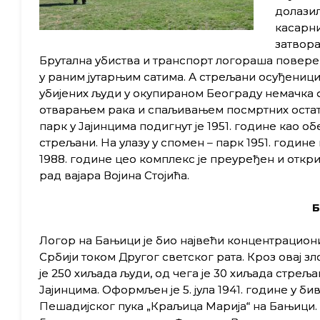
долазил
касарни
затвора
Брутална убиства и транспорт логораша повере
у раним јутарњим сатима. А стрељани осуђеници
убијених људи у окупираном Београду немачка 
отварањем рака и спаљивањем посмртних остата
парк у Јајинцима подигнут је 1951. године као
стрељани. На улазу у спомен – парк 1951. годин
1988. године цео комплекс је преуређен и откр
рад вајара Војина Стојића.
Логор на Бањици је био највећи концентрациони
Србији током Другог светског рата. Кроз овај з
је 250 хиљада људи, од чега је 30 хиљада стреља
Јајинцима. Оформљен је 5. јула 1941. године у бив
Пешадијског пука „Краљица Марија“ на Бањици.