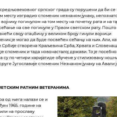
средњовековног српског града су порушени да би се 
 месту изградио споменик незнаном јунаку, непознат
војнику погинулом на том месту на почетку рата и на та
сећање на све погинуле у Првом светском рату. Пошто 
анећи своју отаџбину у великом броју гинули војници
еник је могао да буде посвећен сећању на њих. Али, как
 Србије створена Краљевина Срба, Хрвата и Словенаца
је споменик и тада новонасталој држави. То је посебно
ма су по четири каријатиде обучене у стилизовану нош
 друге Југославије споменик Незнаном јунаку на Авали ј
ЈЕТСКИМ РАТНИМ ВЕТЕРАНИМА
ра од њега налази се и
ен 1965. године на
зили на прославу