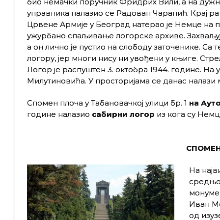
био немачки поручник Фридрих Вили, а на дуж
управника налазио се Радован Чарапић. Крај рат
Црвене Армије у Београд натерао је Немце на п
ужурбано спаљивање логорске архиве. Захваљуј
а он лично је пустио на слободу заточенике. С
логору, јер многи нису ни увођени у књиге. Стре
Логор је распуштен 3. октобра 1944. године. На 
Милутиновића. У просторијама се данас налази 
Спомен плоча у Табановачкој улици бр. 1
на Аут
године налазио
сабирни логор
из кога су Немц
СПОМЕН
На најв
средњов
монумен
Иван Ме
од изуз