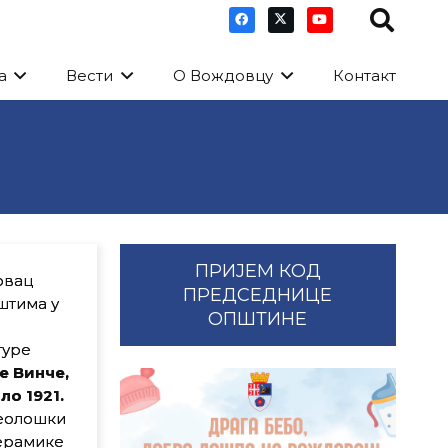
а
Вести
О Вождовцу
Контакт
ПРИЈЕМ КОД
овац
ПРЕДСЕДНИЦЕ
штима у
ОПШТИНЕ
туре
е Винче,
ло 1921.
еолошки
керамике