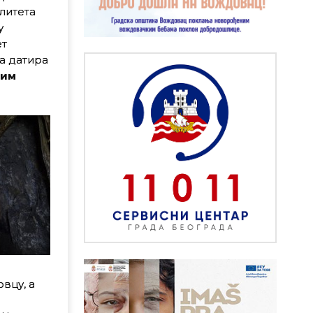
литета
у
ет
ја датира
сим
вцу, а