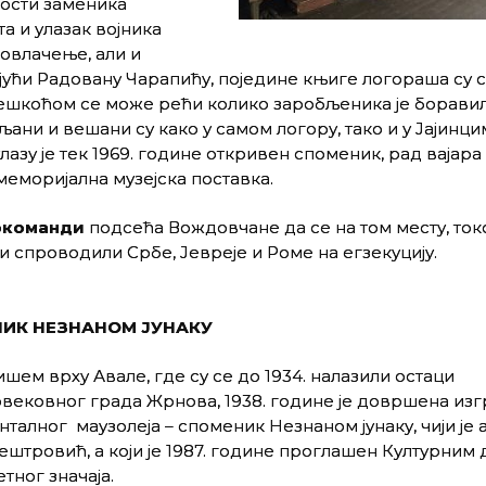
ности заменика
а и улазак војника
овлачење, али и
ући Радовану Чарапићу, поједине књиге логораша су с
а тешкоћом се може рећи колико заробљеника је боравил
љани и вешани су како у самом логору, тако и у Јајинци
улазу је тек 1969. године откривен споменик, рад вајар
меморијална музејска поставка.
окоманди
подсећа Вождовчане да се на том месту, токо
и спроводили Србе, Јевреје и Роме на егзекуцију.
ИК НЕЗНАНОМ ЈУНАКУ
ишем врху Авале, где су се до 1934. налазили остаци
ековног града Жрнова, 1938. године је довршена из
талног маузолеја – споменик Незнаном јунаку, чији је 
штровић, а који је 1987. године проглашен Културним
етног значаја.