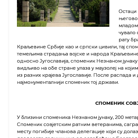
Остаци 
његовом
младом 
чувало 
рату бр
Краљевине Србије као и српски цивили, тај спом
темељима страдања војске и народа Краљевине
односно Југославија, споменик Незнаном јунаку 
видљиво на обе стране улаза у маузолеј на који
из разних крајева Југославије. После распада и
најмонументалнији споменик тој држави.
СПОМЕНИК СОВ
У близини споменика Незнаном јунаку, 200 мета
Споменик совјетским ратним ветеранима, саграђ
месту погибије чланова делегације који су дола