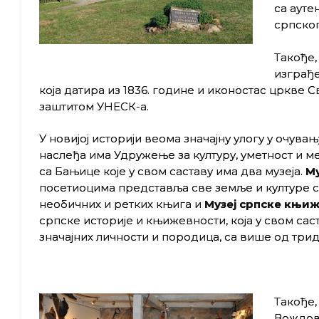
са ауте
српског
Такође,
изграђе
која датира из 1836. године и иконостас цркве 
заштитом УНЕСК-а.
У новијој историји веома значајну улогу у очувањ
наслеђа има Удружење за културу, уметност и 
са Бањице које у свом саставу има два музеја.
Му
посетиоцима представља све земље и културе с
необичних и ретких књига и
Музеј српске књи
српске историје и књижевности, која у свом сас
значајних личности и породица, са више од три
Такође,
Вождов