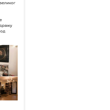
 великог
е
одражу
под