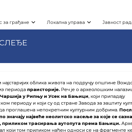
с за грађане
Локална управа
Јавност рад
АСЛЕЂЕ
 најстаријих облика живота на подручју општине Вожд
 из периода
праисторије.
Реч је о археолошким налази
Чаршија у Рипњу и Усек на Бањици
, који припадају
ком периоду и који су од стране Завода за заштиту кул
да проглашена непокретним културним добрима.
Посл
 по значају највеће неолитско насеље за које се сазна
, приликом трасирања аутопута према Бањици.
Арх
ал који том приликом нађен односи се на фрагменте 