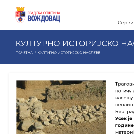
Серви
КУЛТУРНО ИСТОРИЈСКО Н
ПОЧЕТНА
/
КУЛТУРНО ИСТОРИЈСКО НАСЛЕЂЕ
Трагови
потичу
насељу
неолитс
Београ
Усек је
године
материј