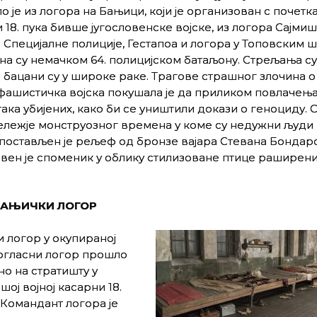
о је из логора на Бањици, који је организован с почетка
 18. пука бивше југословенске војске, из логора Сајмиш
 Специјалне полиције, Гестапоа и логора у Топовским ш
на су немачком 64. полицијском батаљону. Стрељања с
 бацани су у широке раке. Трагове страшног злочина о
фашистичка војска покушала је да приликом повлачења
ка убијених, како би се уништили докази о геноциду. 
 обележје монструозног времена у коме су недужни људи
е постављен је рељеф од бронзе вајара Стевана Бондаро
ивен је споменик у облику стилизоване птице раширени
БАЊИЧКИ ЛОГОР
 логор у окупираној
логласни логор прошло
но на стратишту у
шој војној касарни 18.
 Командант логора је