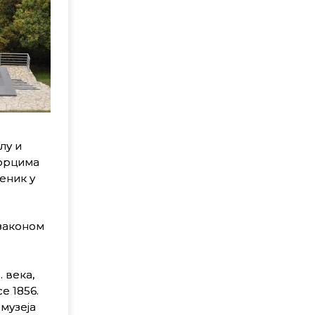
лу и
борцима
еник у
 законом
 века,
е 1856.
 музеја