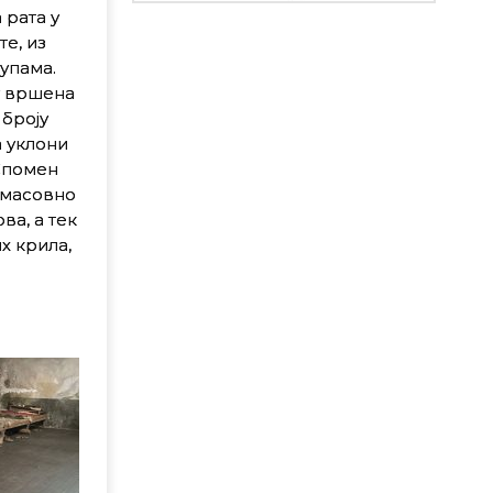
 рата у
те, из
упама.
у вршена
 броју
 уклони
Спомен
 масовно
ва, а тек
х крила,