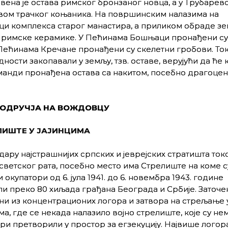
ена је остава римског бронзаног новца, а у Трубаревој
вом трачког коњаника. На површинским налазима на
ци комплекса старог манастира, а приликом обраде з
е римске керамике. У Пећинама Бошњаци пронађени су
 Пећинама Кречане пронађени су скелетни гробови. То
ности закопавали у земљу, тзв. оставе, верујући да ће 
команди пронађена остава са накитом, посебно драгоцен
ПОДРУЧЈА НА ВОЖДОВЦУ
ЛИШТЕ
У
ЈАЈИНЦИМА
дару најстрашнијих српских и јеврејских стратишта ток
светског рата, посебно место има Стрелиште на коме с
 окупатори од 6. јула 1941. до 6. новембра 1943. године
и преко 80 хиљада грађана Београда и Србије. Заточе
и из концентрационих логора и затвора на стрељање 
ма, где се некада налазило војно стрелиште, које су не
ри претворили у простор за егзекуцију. Највише лого