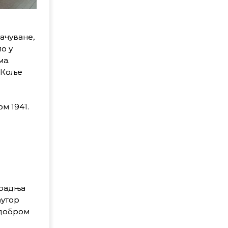
ачуване,
о у
ма.
а Коље
м 1941.
градња
аутор
 добром