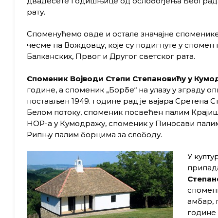
двадесете годишњице од ослобођења Београда
рату.
Споменућемо овде и остале значајне споменике
чесме на Вождовцу, које су подигнуте у спомен 
Балканских, Првог и Другог светског рата.
Споменик Војводи Степи Степановићу у
Кумо
године, а споменик „Борбе“ на улазу у зграду 
постављен 1949. године рад је вајара Сретена С
Белом потоку, споменик посвећен палим Краји
НОР-а у Кумодражу, споменик у Пиносави палим
Рипњу палим борцима за слободу.
У култу
припад
Степан
спомени
амбар, 
године 