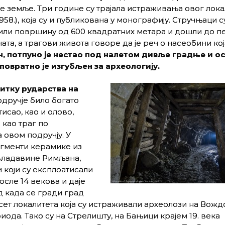
е земље. Три године су трајала истраживања овог лока
 1958.), која су и публикована у монографију. Стручњаци с
ли површину од 600 квадратних метара и дошли до п
ата, а трагови живота говоре да је реч о насеобини ко
н, потпуно је нестао под налетом дивље градње и о
еповратно је изгубљен за археологију.
итку рударства на
одручје било богато
исао, као и олово,
 као траг по
 овом подручју. У
гменти керамике из
 владавине Римљана,
 који су експлоатисали
осле 14 векова и даје
д када се гради град
сет локалитета која су истраживали археолози на Вождо
иода. Тако су на Стрелишту, на Бањици крајем 19. века