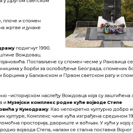
 у Другом светском
, плоче и спомен
на жртве и јунаке
дражу
подигнут 1990.
општине Вождовац
тојановића. Постављене су спомен чесме у Раковица се
шницима у борби за ослобођење Београда, споменик 
 борцима у Балканском и Првом светском рату и спом
рно –историјском наслеђу Вождовца која су заштићена
а и
Музејски комплекс родне куће војводе Степе
овића у Кумодражу
. Као непокретно културно добро и
к културе, Комплекс чине кућа изграђена средином 19.
помоћна просторија, двориште и воћњак. У кући у којој с
родио војвода Степа, налази се стална поставка Војног