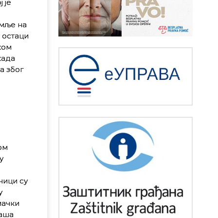
 је
емље на
 остаци
ком
када
а због
ом
у
ници су
у
мачки
раша