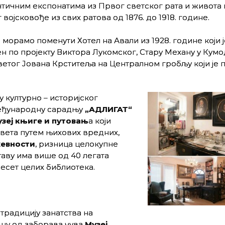
нтичним експонатима из Првог светског рата и живота
 војсковође из свих ратова од 1876. до 1918. године.
 морамо поменути Хотел на Авали из 1928. године који ј
н по пројекту Виктора Лукомског, Стару Механу у Кум
Светог Јована Крститеља на Централном гробљу који је 
у културно – историјског
међународну сарадњу
„АДЛИГАТ“
зеј књиге и путовањ
а који
вета путем њихових вредних,
жевности
, ризница целокупне
таву има више од 40 легата
десет целих библиотека.
 традицију занатства на
цу од заборава чува
Музеј