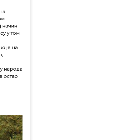
на
ом
ј начин
су у том
о је на
,
њу народа
е остао