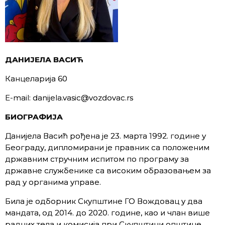
ДАНИЈЕЛА ВАСИЋ
Канцеларија 60
E-mail: danijela.vasic@vozdovac.rs
БИОГРАФИЈА
Данијела Васић рођена је 23. марта 1992. године у
Београду, дипломирани је правник са положеним
државним стручним испитом по програму за
државне службенике са високим образовањем за
рад у органима управе.
Била је одборник Скупштине ГО Вождовац у два
мандата, од 2014. до 2020. године, као и члан више
радних тела и комисија при Скупштини општине