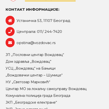
КОНТАКТ ИНФОРМАЦИЈЕ:
Устаничка 53, 11107 Београд
Централа: 011/ 244-7420
opstina@vozdovac.rs
ЈП „Пословни центар Вождовац“
Дом здравља „Вождовац”
УСЦ „Вождовац“ на Бањици
„Вождовачки центар – Шумице“
НУ „Светозар Марковић“
Центар МO за локалну самоуправу Вождовац
Комунална полиција града Београда
ЈКП „Београдске електране“