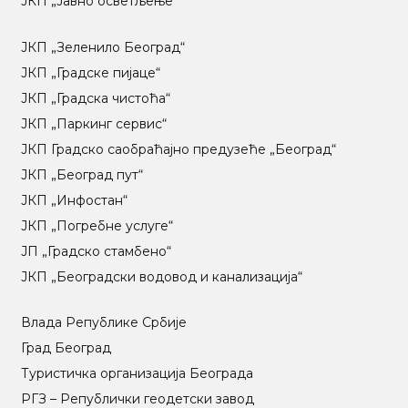
ЈКП „Јавно осветљење“
ЈКП „Зеленило Београд“
ЈКП „Градске пијаце“
ЈКП „Градска чистоћа“
ЈКП „Паркинг сервис“
ЈКП Градско саобраћајно предузеће „Београд“
ЈКП „Београд пут“
ЈКП „Инфостан“
ЈКП „Погребне услуге“
ЈП „Градско стамбено“
ЈКП „Београдски водовод и канализација“
Влада Републике Србије
Град Београд
Туристичка организација Београда
РГЗ – Републички геодетски завод