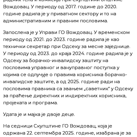
Вождовац. У периоду од 2017. године до 2020.
године радила је у приватном сектору и то на
административним и правним пословима.
Запослена је у Управи ГО Вождовац. У временском
периоду од 2021. до 2023. године радила је као
технички секретар при Одсеку за месне заједнице.
У периоду од 2023. до краја 2024. године радила је у
Одсеку за борачко-инвалидску заштиту на
пословима управног и вануправног поступка у
којима се одлучује о правима корисника борачко-
инвалидске заштите, а од 2025. године ради на
пословима правника са звањем „саветник“ у Одсеку
за праћење директних и индиректних корисника,
пројеката и програма.
Удата је и мајка је двоје деце.
На седници Скупштине ГО Вождовац, која је
одржана 22. септембра 2025. године, изабрана је за