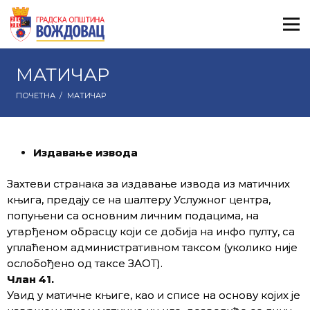
МАТИЧАР
ПОЧЕТНА
/
МАТИЧАР
Издавање извода
Захтеви странака за издавање извода из матичних
књига, предају се на шалтеру Услужног центра,
попуњени са основним личним подацима, на
утврђеном обрасцу који се добија на инфо пулту, са
уплаћеном административном таксом (уколико није
ослобођено од таксе ЗАОТ).
Члан 41.
Увид у матичне књиге, као и списе на основу којих је