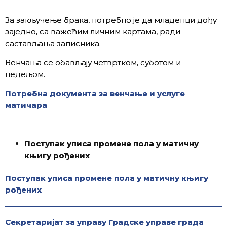
За закључење брака, потребно је да младенци дођу
заједно, са важећим личним картама, ради
састављања записника.
Венчања се обављају четвртком, суботом и
недељом.
Потребна документа за венчање и услуге
матичара
Поступак уписа промене пола у матичну
књигу рођених
Поступак уписа промене пола у матичну књигу
рођених
Секретаријат за управу Градске управе града