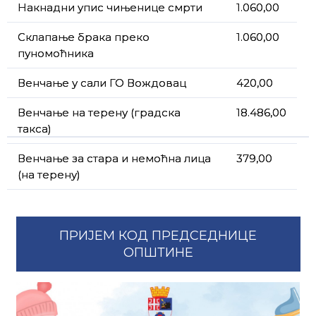
Накнадни упис чињенице смрти
1.060,00
Склапање брака преко
1.060,00
пуномоћника
Венчање у сали ГО Вождовац
420,00
Венчање на терену (градска
18.486,00
такса)
Венчање за стара и немоћна лица
379,00
(на терену)
ПРИЈЕМ КОД ПРЕДСЕДНИЦЕ
ОПШТИНЕ