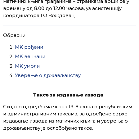
матичних књига грађанима – странкама врши се у
времену од 8.00 до 12.00 часова, уз асистенцију
координатора ГО Вождовац.
Обрасци:
MK рођени
MK венчани
MK умрли
Уверење о држављанству
Таксе за издавање извода
Сходно одредбама члана 19. Закона о републичким
и административним таксама, за одређене сврхе
издавање извода из матичних књига и уверења о
држављанству је ослобођено таксе.