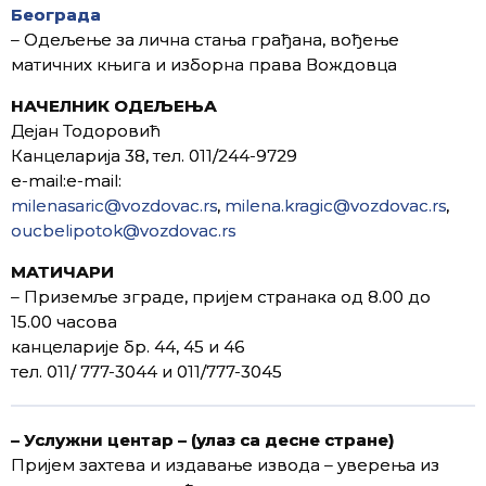
Београда
– Одељење за лична стања грађана, вођење
матичних књига и изборна права Вождовца
НАЧЕЛНИК ОДЕЉЕЊА
Дејан Тодоровић
Канцеларија 38, тел. 011/244-9729
e-mail:e-mail:
milenasaric@vozdovac.rs
,
milena.kragic@vozdovac.rs
,
oucbelipotok@vozdovac.rs
МАТИЧАРИ
– Приземље зграде, пријем странака од 8.00 до
15.00 часова
канцеларије бр. 44, 45 и 46
тел. 011/ 777-3044 и 011/777-3045
– Услужни центар –
(улаз са десне стране)
Пријем захтева и издавање извода – уверења из