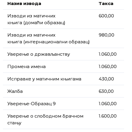
Н
азив извода
Такса
Изводи из матичних
600,00
књига (домаћи образац)
Изводи из матичних
980,00
књига (интернационални образац)
Уверење о држављанству
1.060,00
Промена имена
1.060,00
Исправке у матичним књигама
430,00
Жалба
630,00
Уверење-Образац 9
1.060,00
Уверење о слободном брачном
1.600,00
стању