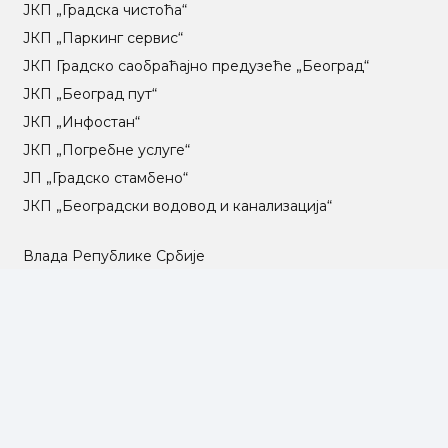
ЈКП „Градска чистоћа“
ЈКП „Паркинг сервис“
ЈКП Градско саобраћајно предузеће „Београд“
ЈКП „Београд пут“
ЈКП „Инфостан“
ЈКП „Погребне услуге“
ЈП „Градско стамбено“
ЈКП „Београдски водовод и канализација“
Влада Републике Србије
Град Београд
Туристичка организација Београда
РГЗ – Републички геодетски завод
АПР – Агенција за привредне регистре