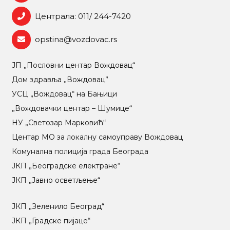
Централа: 011/ 244-7420
opstina@vozdovac.rs
ЈП „Пословни центар Вождовац“
Дом здравља „Вождовац”
УСЦ „Вождовац“ на Бањици
„Вождовачки центар – Шумице“
НУ „Светозар Марковић“
Центар МO за локалну самоуправу Вождовац
Комунална полиција града Београда
ЈКП „Београдске електране“
ЈКП „Јавно осветљење“
ЈКП „Зеленило Београд“
ЈКП „Градске пијаце“