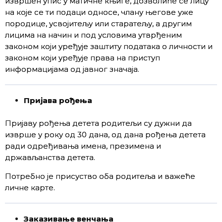
извршен упис у матичне књиге, дозволиће се лицу
на које се ти подаци односе, члану његове уже
породице, усвојитељу или старатељу, а другим
лицима на начин и под условима утврђеним
законом који уређује заштиту података о личности и
законом који уређује права на приступ
информацијама од јавног значаја.
Пријава рођења
Пријаву рођења детета родитељи су дужни да
изврше у року од 30 дана, од дана рођења детета
ради одређивања имена, презимена и
држављанства детета.
Потребно је присуство оба родитеља и важеће
личне карте.
Заказивање венчања