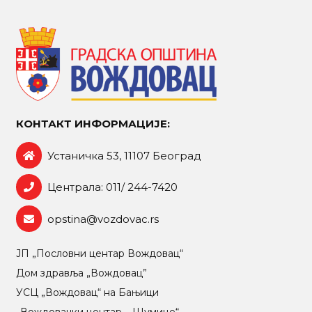
КОНТАКТ ИНФОРМАЦИЈЕ:
Устаничка 53, 11107 Београд
Централа: 011/ 244-7420
opstina@vozdovac.rs
ЈП „Пословни центар Вождовац“
Дом здравља „Вождовац”
УСЦ „Вождовац“ на Бањици