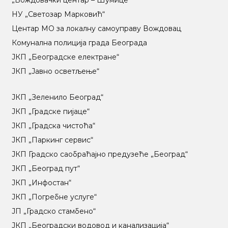
„Вождовачки центар – Шумице“
НУ „Светозар Марковић“
Центар МO за локалну самоуправу Вождовац
Комунална полиција града Београда
ЈКП „Београдске електране“
ЈКП „Јавно осветљење“
ЈКП „Зеленило Београд“
ЈКП „Градске пијаце“
ЈКП „Градска чистоћа“
ЈКП „Паркинг сервис“
ЈКП Градско саобраћајно предузеће „Београд“
ЈКП „Београд пут“
ЈКП „Инфостан“
ЈКП „Погребне услуге“
ЈП „Градско стамбено“
ЈКП „Београдски водовод и канализација“