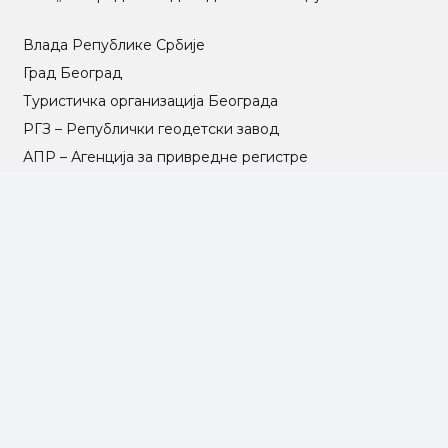
Влада Републике Србије
Град Београд
Туристичка организација Београда
РГЗ – Републички геодетски завод
АПР – Агенција за привредне регистре
©2025 Opština Voždovac. Designed by
NEXT VISION