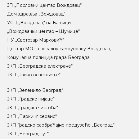
ЈП „Пословни центар Вождовац“
Дом здравља „Вождовац”
УСЦ „Вождовац“ на Бањици
„Вождовачки центар – Шумице“
НУ „Светозар Марковић“
Центар МO за локалну самоуправу Вождовац
Комунална полиција града Београда
ЈКП „Београдске електране“
ЈКП „Јавно осветљење“
ЈКП „Зеленило Београд“
ЈКП „Градске пијаце“
ЈКП „Градска чистоћа“
ЈКП „Паркинг сервис“
ЈКП Градско саобраћајно предузеће „Београд“
ЈКП „Београд пут“