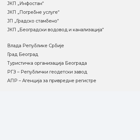
ЈКП „Инфостан“
ЈКП „Погребне услуге“
ЈП „Градско стамбено“
ЈКП „Београдски водовод и канализација“
Влада Републике Србије
Град Београд
Туристичка организација Београда
РГЗ – Републички геодетски завод
АПР – Агенција за привредне регистре