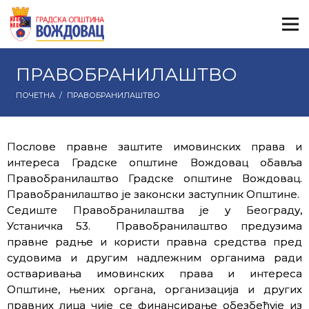
ПРАВОБРАНИЛАШТВО
ПОЧЕТНА
/
ПРАВОБРАНИЛАШТВО
Послове правне заштите имовинских права и
интереса Градске општине Вождовац обавља
Правобранилаштво Градске општине Вождовац.
Правобранилаштво је законски заступник Општине.
Седиште Правобранилаштва је у Београду,
Устаничка 53. Правобранилаштво предузима
правне радње и користи правна средства пред
судовима и другим надлежним органима ради
остваривања имовинских права и интереса
Општине, њених органа, организација и других
правних лица чије се финансирање обезбеђује из