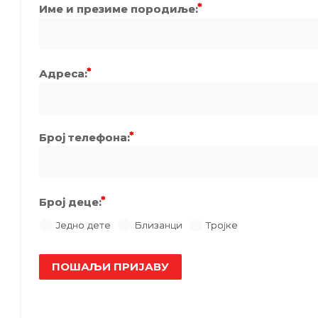
Име и презиме породиље:
Адреса:
Број телефона:
Број деце:
Једно дете
Близанци
Тројке
ПОШАЉИ ПРИЈАВУ