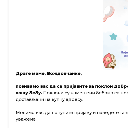
Драге маме, Вождовчанке,
позивамо вас да се пријавите за поклон доб
вашу бебу.
Поклони су намењени бебама са пр
достављени на кућну адресу.
Молимо вас да попуните пријаву и наведете тач
уважене.