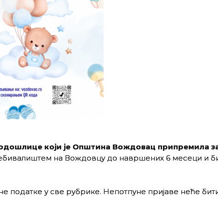
родошлице који је Општина Вождовац припремила за
ебивалиштем на Вождовцу до навршених 6 месеци и б
не податке у све рубрике. Непотпуне пријаве неће бит