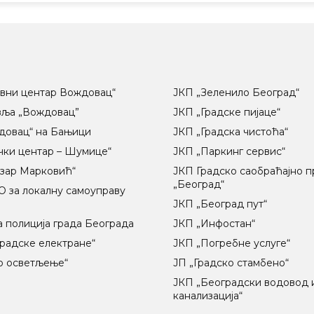
вни центар Вождовац“
ЈКП „Зеленило Београд“
вља „Вождовац”
ЈКП „Градске пијаце“
довац“ на Бањици
ЈКП „Градска чистоћа“
чки центар – Шумице“
ЈКП „Паркинг сервис“
озар Марковић“
ЈКП Градско саобраћајно 
„Београд“
 за локалну самоуправу
ц
ЈКП „Београд пут“
 полиција града Београда
ЈКП „Инфостан“
радске електране“
ЈКП „Погребне услуге“
о осветљење“
ЈП „Градско стамбено“
ЈКП „Београдски водовод 
канализација“