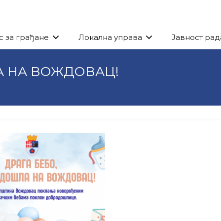
с за грађане
Локална управа
Јавност рад
А НА ВОЖДОВАЦ!