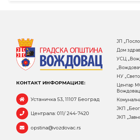
ЈП „Посло
Дом здра
УСЦ „Вож
„Вождова
НУ „Свет
КОНТАКТ ИНФОРМАЦИЈЕ:
Центар МO
Вождова
Устаничка 53, 11107 Београд
Комунална
ЈКП „Беог
Централа: 011/ 244-7420
ЈКП „Јавн
opstina@vozdovac.rs