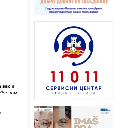
 вас и
иће вам
и