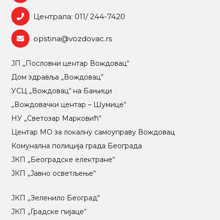
Централа: 011/ 244-7420
opstina@vozdovac.rs
ЈП „Пословни центар Вождовац“
Дом здравља „Вождовац”
УСЦ „Вождовац“ на Бањици
„Вождовачки центар – Шумице“
НУ „Светозар Марковић“
Центар МO за локалну самоуправу Вождовац
Комунална полиција града Београда
ЈКП „Београдске електране“
ЈКП „Јавно осветљење“
ЈКП „Зеленило Београд“
ЈКП „Градске пијаце“