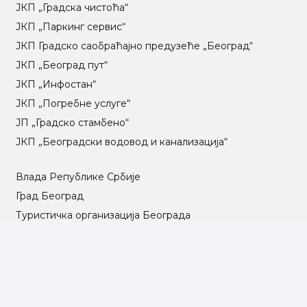
ЈКП „Градска чистоћа“
ЈКП „Паркинг сервис“
ЈКП Градско саобраћајно предузеће „Београд“
ЈКП „Београд пут“
ЈКП „Инфостан“
ЈКП „Погребне услуге“
ЈП „Градско стамбено“
ЈКП „Београдски водовод и канализација“
Влада Републике Србије
Град Београд
Туристичка организација Београда
РГЗ – Републички геодетски завод
АПР – Агенција за привредне регистре