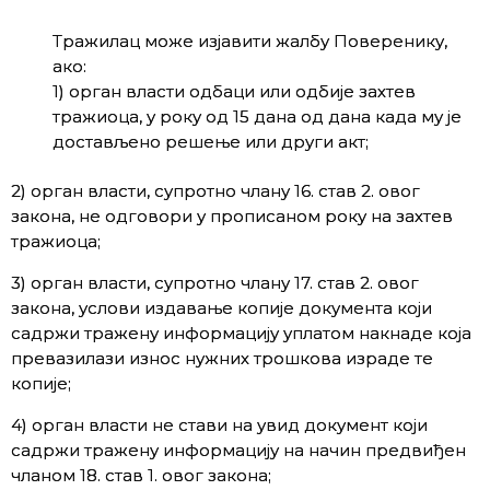
Тражилац може изјавити жалбу Поверенику,
ако:
1) орган власти одбаци или одбије захтев
тражиоца, у року од 15 дана од дана када му је
достављено решење или други акт;
2) орган власти, супротно члану 16. став 2. овог
закона, не одговори у прописаном року на захтев
тражиоца;
3) орган власти, супротно члану 17. став 2. овог
закона, услови издавање копије документа који
садржи тражену информацију уплатом накнаде која
превазилази износ нужних трошкова израде те
копије;
4) орган власти не стави на увид документ који
садржи тражену информацију на начин предвиђен
чланом 18. став 1. овог закона;