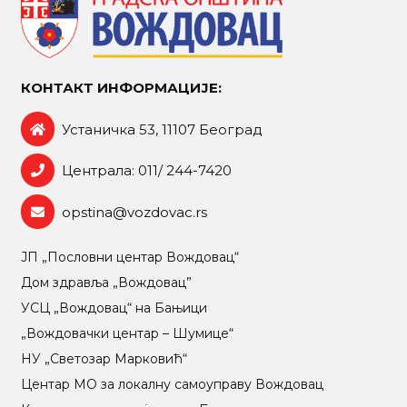
КОНТАКТ ИНФОРМАЦИЈЕ:
Устаничка 53, 11107 Београд
Централа: 011/ 244-7420
opstina@vozdovac.rs
ЈП „Пословни центар Вождовац“
Дом здравља „Вождовац”
УСЦ „Вождовац“ на Бањици
„Вождовачки центар – Шумице“
НУ „Светозар Марковић“
Центар МO за локалну самоуправу Вождовац