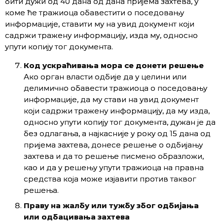
бити дужи од 40 дана од дана пријема захтева, у
коме ће тражиоца обавестити о поседовању
информације, ставити му на увид документ који
садржи тражену информацију, изда му, односно
упути копију тог документа.
Код
ускраћивања мора
се
донети решење
Ако орган власти одбије да у целини или
делимично обавести тражиоца о поседовању
информације, да му стави на увид документ
који садржи тражену информацију, да му изда,
односно упути копију тог документа, дужан је да
без одлагања, а најкасније у року од 15 дана од
пријема захтева, донесе решење о одбијању
захтева и да то решење писмено образложи,
као и да у решењу упути тражиоца на правна
средства која може изјавити против таквог
решења.
П
раву на жалбу или тужбу због одбијања
или одбацивања захтева