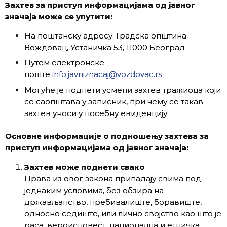
Захтев за приступ информацијама од јавног
значаја може се упутити:
На поштанску адресу: Градска општина
Вождовац, Устаничка 53, 11000 Београд
Путем електронске
поште
info.javniznacaj@vozdovac.rs
Могуће је поднети усмени захтев тражиоца који
се саопштава у записник, при чему се такав
захтев уноси у посебну евиденцију.
Основне информације о подношењу захтева за
приступ информацијама од јавног значаја:
Захтев мо
же поднети
свако
Права из овог закона припадају свима под
једнаким условима, без обзира на
држављанство, пребивалиште, боравиште,
односно седиште, или лично својство као што је
раса, вероисповест, национална и етничка