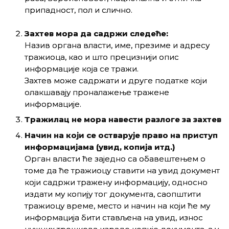
припадност, пол и слично.
З
ахтев мора да садржи
следеће:
Назив органа власти, име, презиме и адресу
тражиоца, као и што прецизнији опис
информације која се тражи.
Захтев може садржати и друге податке који
олакшавају проналажење тражене
информације.
Тражилац не мора навести разлоге за захтев
Н
ачин
на који се остварује
право на приступ
информацијама (увид, копија итд.)
Орган власти ће заједно са обавештењем о
томе да ће тражиоцу ставити на увид документ
који садржи тражену информацију, односно
издати му копију тог документа, саопштити
тражиоцу време, место и начин на који ће му
информација бити стављена на увид, износ