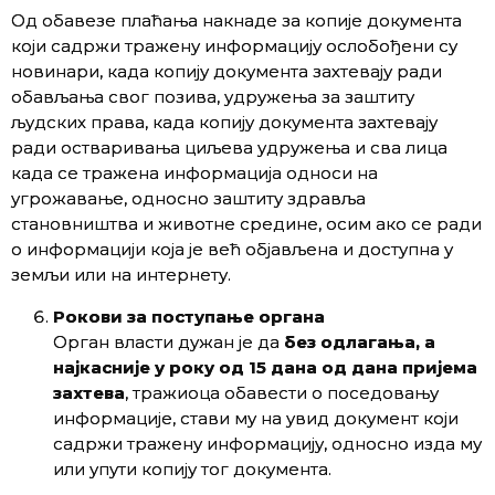
Од обавезе плаћања накнаде за копије документа
који садржи тражену информацију ослобођени су
новинари, када копију документа захтевају ради
обављања свог позива, удружења за заштиту
људских права, када копију документа захтевају
ради остваривања циљева удружења и сва лица
када се тражена информација односи на
угрожавање, односно заштиту здравља
становништва и животне средине, осим ако се ради
о информацији која је већ објављена и доступна у
земљи или на интернету.
Р
окови за поступање органа
Орган власти дужан је да
без одлагања, а
најкасније у року од 15 дана од дана пријема
захтева
, тражиоца обавести о поседовању
информације, стави му на увид документ који
садржи тражену информацију, односно изда му
или упути копију тог документа.