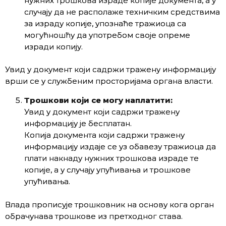
нужних трошкова израде копије документа, а у
случају да не располаже техничким средствима
за израду копије, упознаће тражиоца са
могућношћу да употребом своје опреме
изради копију.
Увид у документ који садржи тражену информацију
врши се у службеним просторијама органа власти.
Т
рошкови
који се
могу наплатити
:
Увид у документ који садржи тражену
информацију је бесплатан.
Копија документа који садржи тражену
информацију издаје се уз обавезу тражиоца да
плати накнаду нужних трошкова израде те
копије, а у случају упућивања и трошкове
упућивања.
Влада прописује трошковник на основу кога орган
обрачунава трошкове из претходног става.