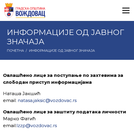
ИНФОРМАЦИЈЕ ОД ЈАВНОГ
ЗНАЧАЈА
ПОЧЕТНА
/
ИНФОРМАЦИЈЕ ОД ЈАВНОГ ЗНАЧАЈА
Овлашћенo лицe за поступање по захтевима за
слободан приступ информацијама
Наташа Јакшић
email:
natasa.jaksic@vozdovac.rs
Овлашћенo лицe за заштиту података личности
Марко Фатић
email:
lzzp@vozdovac.rs