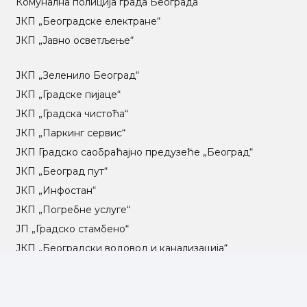
Комунална полиција града Београда
ЈКП „Београдске електране“
ЈКП „Јавно осветљење“
ЈКП „Зеленило Београд“
ЈКП „Градске пијаце“
ЈКП „Градска чистоћа“
ЈКП „Паркинг сервис“
ЈКП Градско саобраћајно предузеће „Београд“
ЈКП „Београд пут“
ЈКП „Инфостан“
ЈКП „Погребне услуге“
ЈП „Градско стамбено“
ЈКП „Београдски водовод и канализација“
Влада Републике Србије
Град Београд