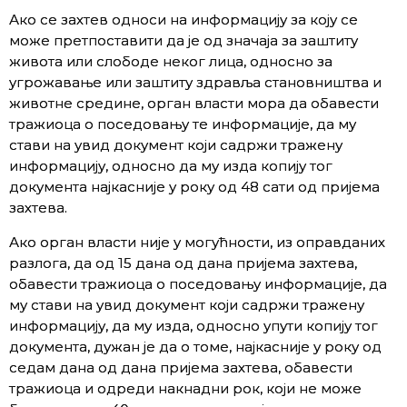
Ако се захтев односи на информацију за коју се
може претпоставити да је од значаја за заштиту
живота или слободе неког лица, односно за
угрожавање или заштиту здравља становништва и
животне средине, орган власти мора да обавести
тражиоца о поседовању те информације, да му
стави на увид документ који садржи тражену
информацију, односно да му изда копију тог
документа најкасније у року од 48 сати од пријема
захтева.
Ако орган власти није у могућности, из оправданих
разлога, да од 15 дана од дана пријема захтева,
обавести тражиоца о поседовању информације, да
му стави на увид документ који садржи тражену
информацију, да му изда, односно упути копију тог
документа, дужан је да о томе, најкасније у року од
седам дана од дана пријема захтева, обавести
тражиоца и одреди накнадни рок, који не може