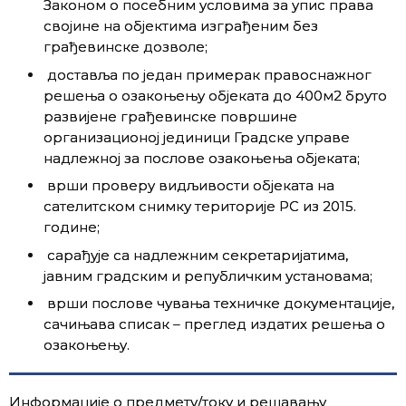
Законом о посебним условима за упис права
својине на објектима изграђеним без
грађевинске дозволе;
доставља по један примерак правоснажног
решења о озакоњењу објеката до 400м2 бруто
развијене грађевинске површине
организационој јединици Градске управе
надлежној за послове озакоњења објеката;
врши проверу видљивости објеката на
сателитском снимку територије РС из 2015.
године;
сарађује са надлежним секретаријатима,
јавним градским и републичким установама;
врши послове чувања техничке документације,
сачињава списак – преглед издатих решења о
озакоњењу.
Информације о предмету/току и решавању