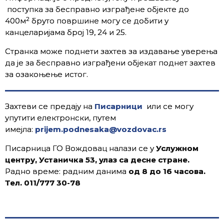
поступка за бесправно изграђене објекте до
2
400м
бруто површине могу се добити у
канцеларијама број 19, 24 и 25.
Странка може поднети захтев за издавање уверења
да је за бесправно изграђени објекат поднет захтев
за озакоњење истог.
Захтеви се предају на
Писарници
или се могу
упутити електронски, путем
имејла:
prijem.podnesaka@vozdovac.rs
Писарница ГО Вождовац налази се у
Услужном
центру, Устаничка 53, улаз са десне стране.
Радно време: радним данима
од 8 до 16 часова.
Тел. 011/777 30-78