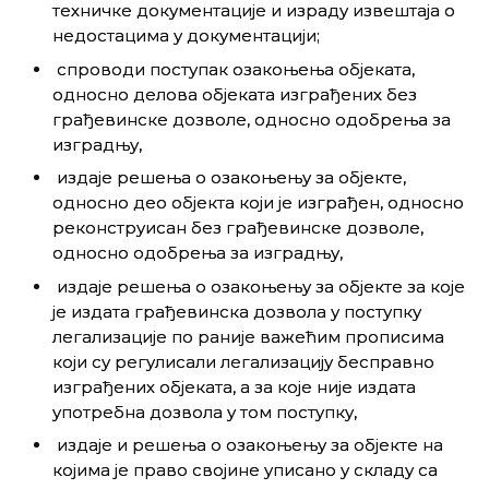
техничке документације и израду извештаја о
недостацима у документацији;
спроводи поступак озакоњења објеката,
односно делова објеката изграђених без
грађевинске дозволе, односно одобрења за
изградњу,
издаје решења о озакоњењу за објекте,
односно део објекта који је изграђен, односно
реконструисан без грађевинске дозволе,
односно одобрења за изградњу,
издаје решења о озакоњењу за објекте за које
је издата грађевинска дозвола у поступку
легализације по раније важећим прописима
који су регулисали легализацију бесправно
изграђених објеката, а за које није издата
употребна дозвола у том поступку,
издаје и решења о озакоњењу за објекте на
којима је право својине уписано у складу са