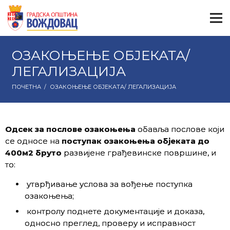
ОЗАКОЊЕЊЕ ОБЈЕКАТА/
ЛЕГАЛИЗАЦИЈА
ПОЧЕТНА
/
ОЗАКОЊЕЊЕ ОБЈЕКАТА/ ЛЕГАЛИЗАЦИЈА
Одсек за послове озакоњења
обавља послове који
се односе на
поступак озакоњења објеката до
400м2 бруто
развијене грађевинске површине, и
то:
утврђивање услова за вођење поступка
озакоњења;
контролу поднете документације и доказа,
односно преглед, проверу и исправност