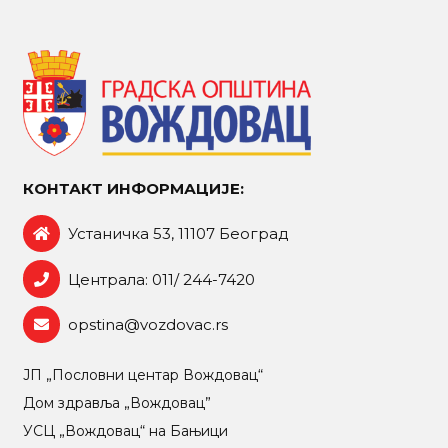
КОНТАКТ ИНФОРМАЦИЈЕ:
Устаничка 53, 11107 Београд
Централа: 011/ 244-7420
opstina@vozdovac.rs
ЈП „Пословни центар Вождовац“
Дом здравља „Вождовац”
УСЦ „Вождовац“ на Бањици