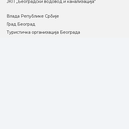
ЈКП „Београдски водовод и канализација“
Влада Републике Србије
Град Београд
Туристичка организација Београда
РГЗ – Републички геодетски завод
АПР – Агенција за привредне регистре