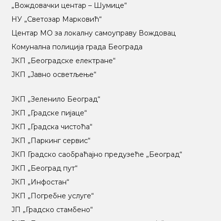
„Вождовачки центар – Шумице“
НУ „Светозар Марковић“
Центар МO за локалну самоуправу Вождовац
Комунална полиција града Београда
ЈКП „Београдске електране“
ЈКП „Јавно осветљење“
ЈКП „Зеленило Београд“
ЈКП „Градске пијаце“
ЈКП „Градска чистоћа“
ЈКП „Паркинг сервис“
ЈКП Градско саобраћајно предузеће „Београд“
ЈКП „Београд пут“
ЈКП „Инфостан“
ЈКП „Погребне услуге“
ЈП „Градско стамбено“