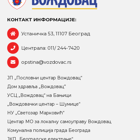
КОНТАКТ ИНФОРМАЦИЈЕ:
Устаничка 53, 11107 Београд
Централа: 011/ 244-7420
opstina@vozdovac.rs
ЈП „Пословни центар Вождовац“
Дом здравља „Вождовац”
УСЦ „Вождовац“ на Бањици
„Вождовачки центар – Шумице“
НУ „Светозар Марковић“
Центар МO за локалну самоуправу Вождовац
Комунална полиција града Београда
ЈКП „Београдске електране“