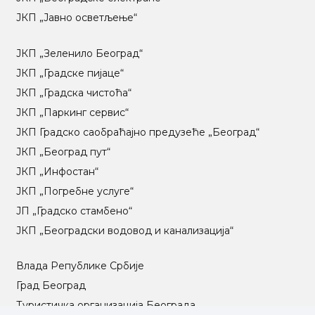
ЈКП „Јавно осветљење“
ЈКП „Зеленило Београд“
ЈКП „Градске пијаце“
ЈКП „Градска чистоћа“
ЈКП „Паркинг сервис“
ЈКП Градско саобраћајно предузеће „Београд“
ЈКП „Београд пут“
ЈКП „Инфостан“
ЈКП „Погребне услуге“
ЈП „Градско стамбено“
ЈКП „Београдски водовод и канализација“
Влада Републике Србије
Град Београд
Туристичка организација Београда