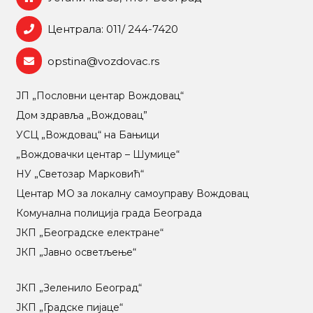
Централа: 011/ 244-7420
opstina@vozdovac.rs
ЈП „Пословни центар Вождовац“
Дом здравља „Вождовац”
УСЦ „Вождовац“ на Бањици
„Вождовачки центар – Шумице“
НУ „Светозар Марковић“
Центар МO за локалну самоуправу Вождовац
Комунална полиција града Београда
ЈКП „Београдске електране“
ЈКП „Јавно осветљење“
ЈКП „Зеленило Београд“
ЈКП „Градске пијаце“