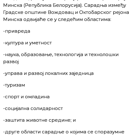
Минска (Република Белорусија). Сарадња између
Градске општине Вождовац и Октобарског рејона
Минска одвијаће се у следећим областима:
-привреда
-култура и уметност
-наука, образовање, технологија и технолошки
развој
-управа и развој локалних заједница
-туризам
-спорт и омладина
-социјална солидарност
-заштита животне средине; и
-друге области сарадње о којима се споразумне