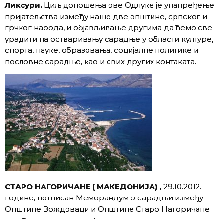
Ликсури.
Циљ доношења ове Одлуке је унапређење
пријатељства између наше две општине, српског и
грчког народа, и објављивање другима да ћемо све
урадити на остваривању сарадње у области културе,
спорта, науке, образовања, социјалне политике и
пословне сарадње, као и свих других контаката.
СТАРО НАГОРИЧАНЕ ( МАКЕДОНИЈА) ,
29.10.2012.
године, потписан Меморандум о сарадњи између
Oпштине Вождоваци и Oпштине Старо Нагоричане