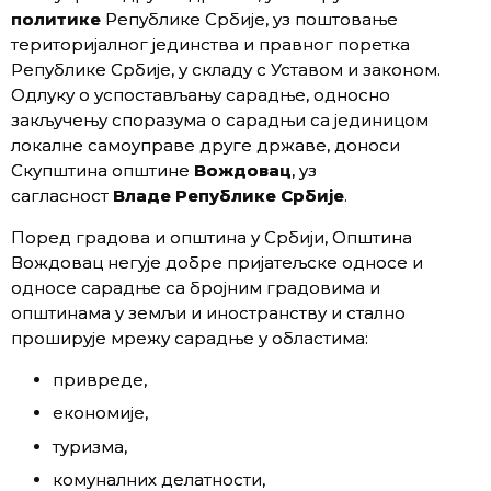
политике
Републике Србије, уз поштовање
територијалног јединства и правног поретка
Републике Србије, у складу с Уставом и законом.
Одлуку о успостављању сарадње, односно
закључењу споразума о сарадњи са јединицом
локалне самоуправе друге државе, доноси
Скупштинa општине
Вождовац
, уз
сагласност
Владе Републике Србије
.
Поред градова и општина у Србији, Oпштина
Вождовац негује добре пријатељске односе и
односе сарадње са бројним градовима и
општинама у земљи и иностранству и стално
проширује мрежу сарадње у областима:
привреде,
економије,
туризма,
комуналних делатности,