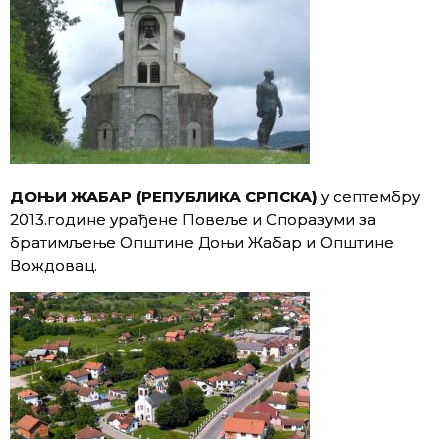
ДОЊИ ЖАБАР (РЕПУБЛИКА СРПСКА)
у септембру
2013.године урађене Повеље и Споразуми за
братимљење Oпштине Доњи Жабар и Oпштине
Вождовац.