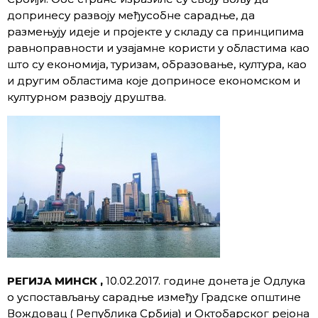
допринесу развоју међусобне сарадње, да
размењују идеје и пројекте у складу са принципима
равноправности и узајамне користи у областима као
што су економија, туризам, образовање, култура, као
и другим областима које доприносе економском и
културном развоју друштва.
РЕГИЈА МИНСК ,
10.02.2017. године донета је Одлука
о успостављању сарадње између Градске oпштине
Вождовац ( Република Србија) и Октобарског рејона