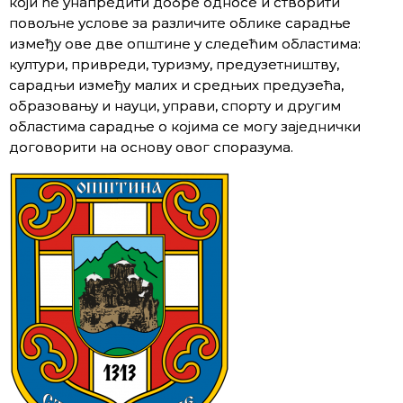
који ће унапредити добре односе и створити
повољне услове за различите облике сарадње
између ове две општине у следећим областима:
култури, привреди, туризму, предузетништву,
сарадњи између малих и средњих предузећа,
образовању и науци, управи, спорту и другим
областима сарадње о којима се могу заједнички
договорити на основу овог споразума.