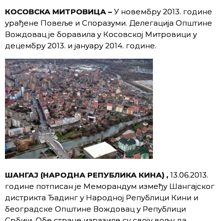
КОСОВСКА МИТРОВИЦА –
У новембру 2013. године
урађене Повеље и Споразуми. Делегација Oпштине
Вождовац је боравила у Косовској Митровици у
децембру 2013. и јануару 2014. године.
ШАНГАЈ (НАРОДНА РЕПУБЛИКА КИНА) ,
13.06.2013.
године потписан је Меморандум између Шангајског
дистрикта Ђадинг у Народној Републици Кини и
београдске Oпштине Вождовац у Републици
Србији. Обе стране изразиле су своју вољу да