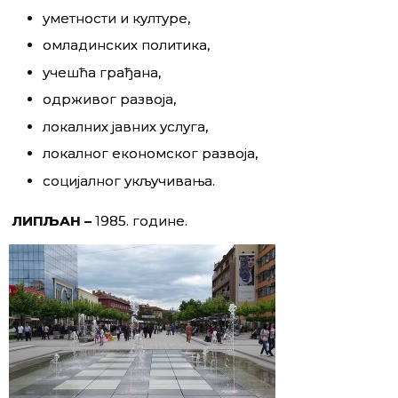
уметности и културе,
омладинских политика,
учешћа грађана,
одрживог развоја,
локалних јавних услуга,
локалног економског развоја,
социјалног укључивања.
ЛИПЉАН –
1985. године.