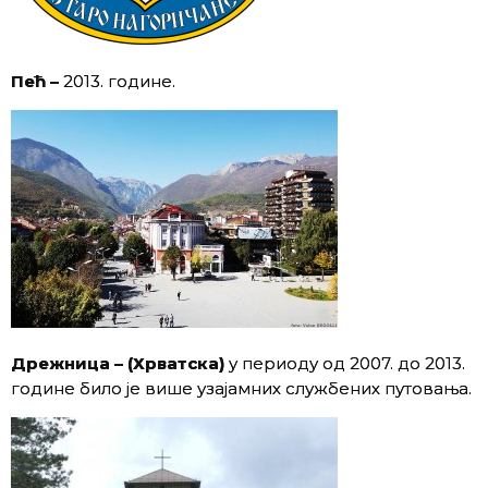
Пећ –
2013. године.
Дрежница – (Хрватска)
у периоду од 2007. до 2013.
године било је више узајамних службених путовања.