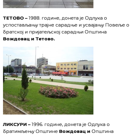
ТЕТОВО –
1988. године, донета је Одлука о
успостављању трајне сарадње и усвајању Повеље о
братској и пријатељској сарадњи Oпштина
Вождовац и Тетово.
ЛИКСУРИ –
1996. године, донета је Одлука о
братимљењу Oпштине
Вождовац и
Oпштина