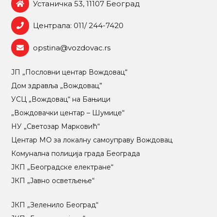
Устаничка 53, 11107 Београд
Централа: 011/ 244-7420
opstina@vozdovac.rs
ЈП „Пословни центар Вождовац“
Дом здравља „Вождовац”
УСЦ „Вождовац“ на Бањици
„Вождовачки центар – Шумице“
НУ „Светозар Марковић“
Центар МO за локалну самоуправу Вождовац
Комунална полиција града Београда
ЈКП „Београдске електране“
ЈКП „Јавно осветљење“
ЈКП „Зеленило Београд“