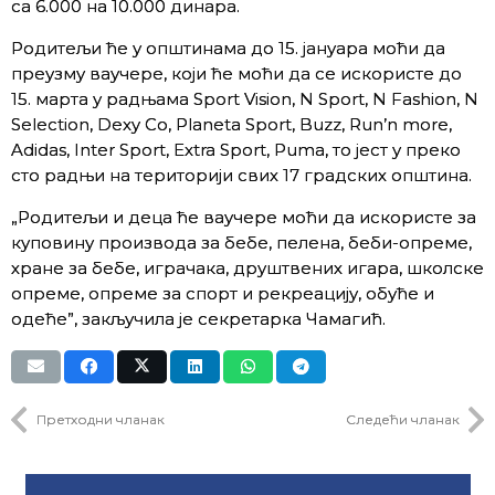
са 6.000 на 10.000 динара.
Родитељи ће у општинама до 15. јануара моћи да
преузму ваучере, који ће моћи да се искористе до
15. марта у радњама Sport Vision, N Sport, N Fashion, N
Selection, Dexy Co, Planeta Sport, Buzz, Run’n more,
Adidas, Inter Sport, Extra Sport, Puma, то јест у преко
сто радњи на територији свих 17 градских општина.
„Родитељи и деца ће ваучере моћи да искористе за
куповину производа за бебе, пелена, беби-опреме,
хране за бебе, играчака, друштвених игара, школске
опреме, опреме за спорт и рекреацију, обуће и
одеће”, закључила је секретарка Чамагић.
Претходни чланак
Следећи чланак