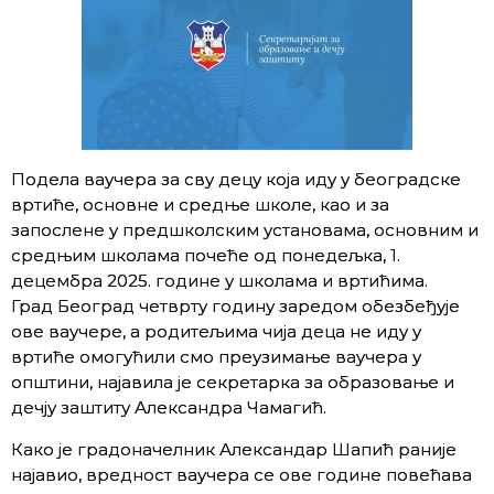
Подела ваучера за сву децу која иду у београдске
вртиће, основне и средње школе, као и за
запослене у предшколским установама, основним и
средњим школама почеће од понедељка, 1.
децембра 2025. године у школама и вртићима.
Град Београд четврту годину заредом обезбеђује
ове ваучере, а родитељима чија деца не иду у
вртиће омогућили смо преузимање ваучера у
општини, најавила је секретарка за образовање и
дечју заштиту Александра Чамагић.
Како је градоначелник Александар Шапић раније
најавио, вредност ваучера се ове године повећава