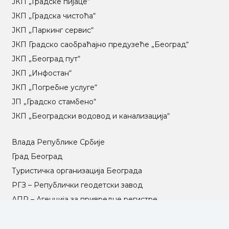
ЈКП „Градске пијаце“
ЈКП „Градска чистоћа“
ЈКП „Паркинг сервис“
ЈКП Градско саобраћајно предузеће „Београд“
ЈКП „Београд пут“
ЈКП „Инфостан“
ЈКП „Погребне услуге“
ЈП „Градско стамбено“
ЈКП „Београдски водовод и канализација“
Влада Републике Србије
Град Београд
Туристичка организација Београда
РГЗ – Републички геодетски завод
АПР – Агенција за привредне регистре