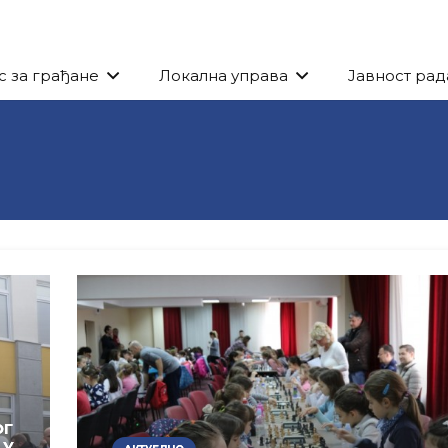
с за грађане
Локална управа
Јавност рад
ОГ
 У