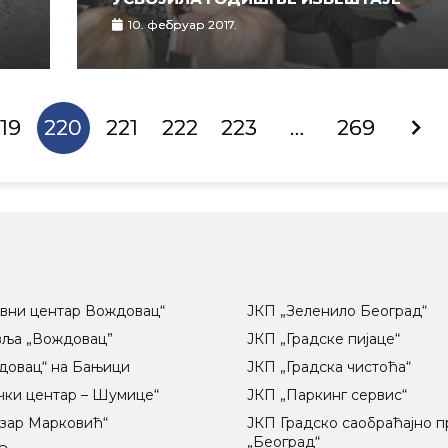
10. фебруар 2017.
19
220
221
222
223
…
269
вни центар Вождовац“
ЈКП „Зеленило Београд“
вља „Вождовац”
ЈКП „Градске пијаце“
довац“ на Бањици
ЈКП „Градска чистоћа“
чки центар – Шумице“
ЈКП „Паркинг сервис“
озар Марковић“
ЈКП Градско саобраћајно 
„Београд“