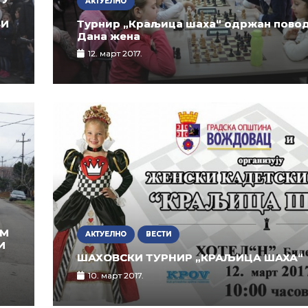
АКТУЕЛНО
ВИ
Турнир „Краљица шаха“ одржан пово
Дана жена
12. март 2017.
ОМ
АКТУЕЛНО
ВЕСТИ
И
ШАХОВСКИ ТУРНИР „КРАЉИЦА ШАХА“
10. март 2017.