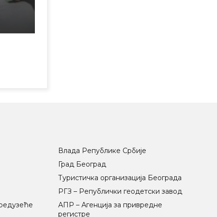
Влада Републике Србије
Град Београд
Туристичка организација Београда
РГЗ – Републички геодетски завод
предузеће
АПР – Агенција за привредне
регистре