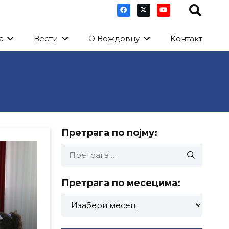
а
Вести
О Вождовцу
Контакт
Претрага по појму:
Претрага
за:
Претрага по месецима:
Претрага
по
месецима: