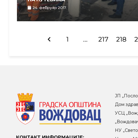
24. фебруар 2017.
1
…
217
218
2
ЈП „Посло
Дом здра
УСЦ „Вож
„Вождова
НУ „Свет
КОНТАКТ ИНФОРМАЦИЈЕ: