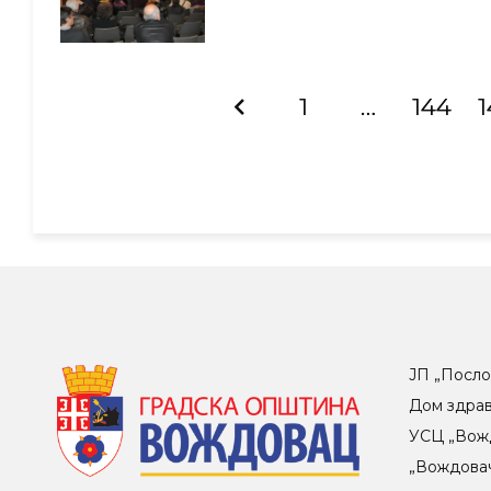
1
…
144
1
ЈП „Посло
Дом здра
УСЦ „Вож
„Вождова