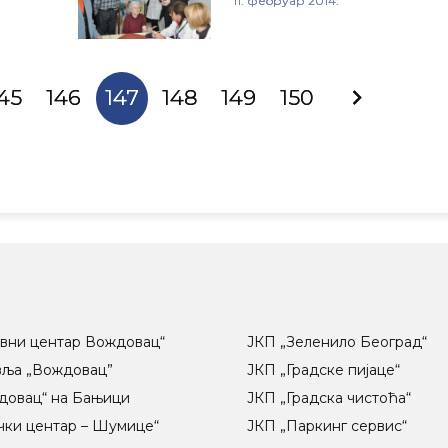
11. фебруар 2014.
45
146
147
148
149
150
вни центар Вождовац“
ЈКП „Зеленило Београд“
вља „Вождовац”
ЈКП „Градске пијаце“
довац“ на Бањици
ЈКП „Градска чистоћа“
чки центар – Шумице“
ЈКП „Паркинг сервис“