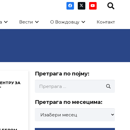
а
Вести
О Вождовцу
Контакт
Претрага по појму:
Претрага
ЕНТРУ ЗА
“
за:
Претрага по месецима:
Претрага
по
месецима:
У БЕЛОМ