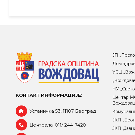
ЈП „Посло
Дом здра
УСЦ „Вож
„Вождова
НУ „Свет
КОНТАКТ ИНФОРМАЦИЈЕ:
Центар МO
Вождова
Устаничка 53, 11107 Београд
Комунална
ЈКП „Беог
Централа: 011/ 244-7420
ЈКП „Јавн