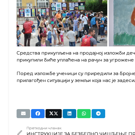
Средства прикупљена на продајној изложби дечи
прикупили биће уплаћена на рачун за угрожене 
Поред изложбе ученици су приредили за бројне
прилагођен ситуацији у земљи која нас је задеси
Претходни чланак
ИНСТРУКЦИЈЕ ЗА БЕЗБЕДНО ЧИШЋЕЊЕ П