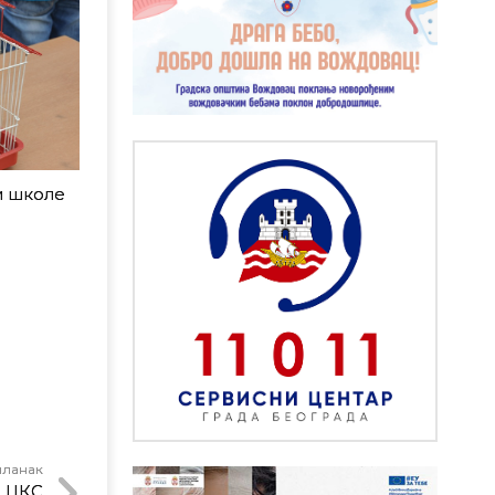
и школе
чланак
 ЦКС