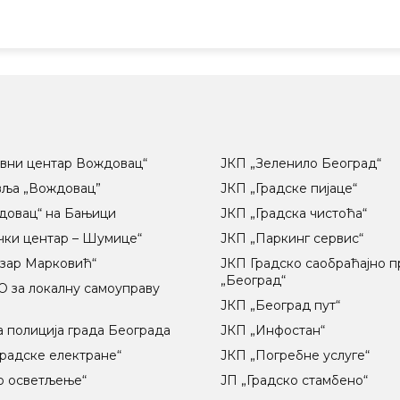
вни центар Вождовац“
ЈКП „Зеленило Београд“
вља „Вождовац”
ЈКП „Градске пијаце“
довац“ на Бањици
ЈКП „Градска чистоћа“
чки центар – Шумице“
ЈКП „Паркинг сервис“
озар Марковић“
ЈКП Градско саобраћајно 
„Београд“
 за локалну самоуправу
ц
ЈКП „Београд пут“
 полиција града Београда
ЈКП „Инфостан“
радске електране“
ЈКП „Погребне услуге“
о осветљење“
ЈП „Градско стамбено“