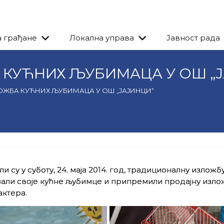
а грађане
Локална управа
Јавност рада
КУЋНИХ ЉУБИМАЦА У ОШ „Ј
ЖБА КУЋНИХ ЉУБИМАЦА У ОШ „ЈАЈИНЦИ“
 су у суботу, 24. маја 2014. год, традиционалну изложб
али своје кућне љубимце и припремили продајну изло
актера.