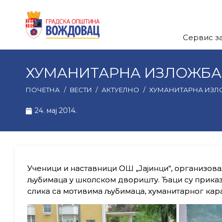
Сервис з
ХУМАНИТАРНА ИЗЛОЖБА 
ПОЧЕТНА
/
ВЕСТИ
/
АКТУЕЛНО
/
ХУМАНИТАРНА ИЗЛО
24. мај 2014.
Ученици и наставници ОШ „Јајинци“, организовали
љубимаца у школском дворишту. Ђаци су приказ
слика са мотивима љубимаца, хуманитарног кар