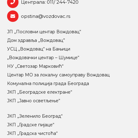
Централа: 011/ 244-7420
opstina@vozdovac.rs
ЈП „Пословни центар Вождовац“
Дом здравља „Вождовац”
УСЦ „Вождовац“ на Бањици
„Вождовачки центар – Шумице“
НУ „Светозар Марковић“
Центар МO за локалну самоуправу Вождовац
Комунална полиција града Београда
ЈКП „Београдске електране“
ЈКП „Јавно осветљење“
ЈКП „Зеленило Београд“
ЈКП „Градске пијаце“
ЈКП „Градска чистоћа“