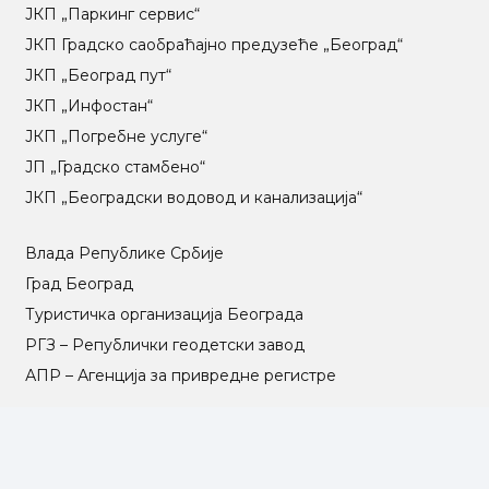
ЈКП „Паркинг сервис“
ЈКП Градско саобраћајно предузеће „Београд“
ЈКП „Београд пут“
ЈКП „Инфостан“
ЈКП „Погребне услуге“
ЈП „Градско стамбено“
ЈКП „Београдски водовод и канализација“
Влада Републике Србије
Град Београд
Туристичка организација Београда
РГЗ – Републички геодетски завод
АПР – Агенција за привредне регистре