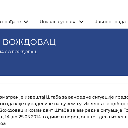
а грађане
Локална управа
Јавност рада
О ВОЖДОВАЦ
ЦА СО ВОЖДОВАЦ
матран је извештај Штаба за ванредне ситуације град
ода које су задесиле нашу земљу. Извештај је одбор
Вождовац и командант Штаба за ванредне ситуације Г
14. до 25.05.2014. године и поред општег дела извешт
ба.