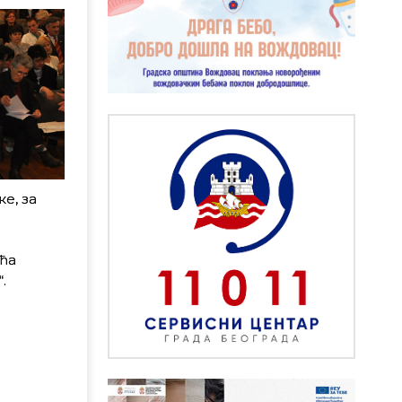
е, за
ћа
.