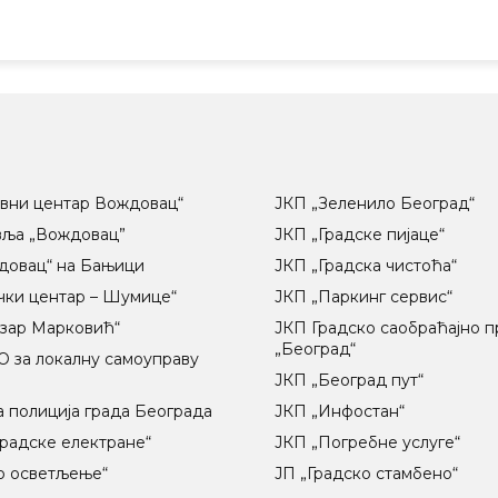
вни центар Вождовац“
ЈКП „Зеленило Београд“
вља „Вождовац”
ЈКП „Градске пијаце“
довац“ на Бањици
ЈКП „Градска чистоћа“
чки центар – Шумице“
ЈКП „Паркинг сервис“
озар Марковић“
ЈКП Градско саобраћајно 
„Београд“
 за локалну самоуправу
ц
ЈКП „Београд пут“
 полиција града Београда
ЈКП „Инфостан“
радске електране“
ЈКП „Погребне услуге“
о осветљење“
ЈП „Градско стамбено“