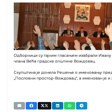
Одборници су тајним гласањем изабрали Ивану
члана Већа градске општине Вождовац.
Скупштина је донела Решење о именовању пред
„Пословни простор-Вождовац“, а именован је и 