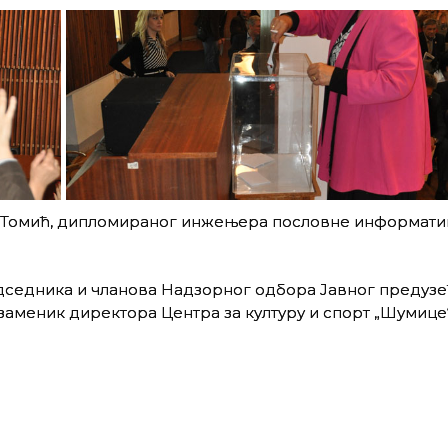
 Томић, дипломираног инжењера пословне информатик
седника и чланова Надзорног одбора Јавног предузе
заменик директора Центра за културу и спорт „Шумице“