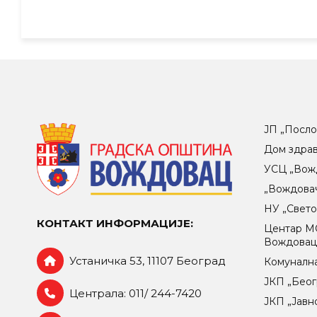
ЈП „Посло
Дом здра
УСЦ „Вож
„Вождова
НУ „Свет
КОНТАКТ ИНФОРМАЦИЈЕ:
Центар МO
Вождова
Устаничка 53, 11107 Београд
Комунална
ЈКП „Беог
Централа: 011/ 244-7420
ЈКП „Јавн