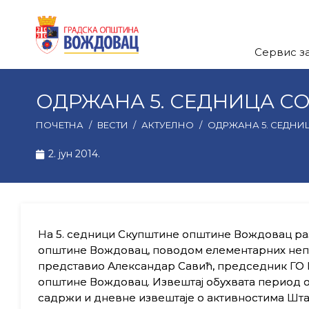
Сервис з
ОДРЖАНА 5. СЕДНИЦА С
ПОЧЕТНА
/
ВЕСТИ
/
АКТУЕЛНО
/
ОДРЖАНА 5. СЕДНИ
2. јун 2014.
На 5. седници Скупштине општине Вождовац раз
општине Вождовац, поводом елементарних непог
представио Александар Савић, председник ГО 
општине Вождовац. Извештај обухвата период од 
садржи и дневне извештаје о активностима Шта