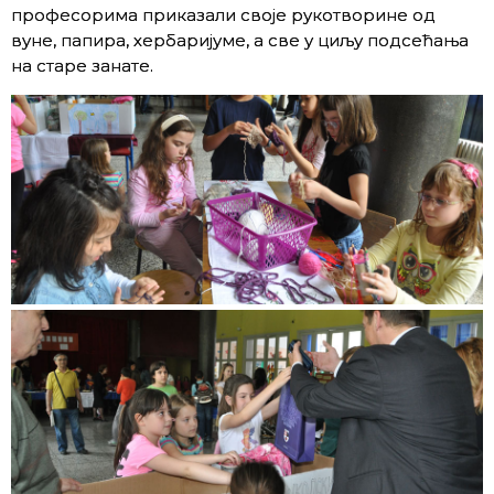
професорима приказали своје рукотворине од
вуне, папира, хербаријуме, а све у циљу подсећања
на старе занате.