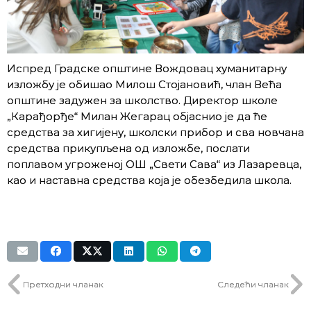
Испред Градске општине Вождовац хуманитарну
изложбу је обишао Милош Стојановић, члан Већа
општине задужен за школство. Директор школе
„Карађорђе“ Милан Жегарац објаснио је да ће
средства за хигијену, школски прибор и сва новчана
средства прикупљена од изложбе, послати
поплавом угроженој ОШ „Свети Сава“ из Лазаревца,
као и наставна средства која је обезбедила школа.
Претходни чланак
Следећи чланак