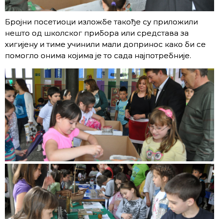
Бројни посетиоци изложбе такође су приложили
нешто од школског прибора или средстава за
хигијену и тиме учинили мали допринос како би се
помогло онима којима је то сада најпотребније.