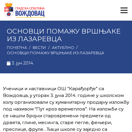
ОСНОВЦИ ПОМАЖУ ВРШЊАКЕ
ИЗ ЛАЗАРЕВЦА
ПОЧЕТНА
/
ВЕСТИ
/
АКТУЕЛНО
/
ОСНОВЦИ ПОМАЖУ ВРШЊАКЕ ИЗ ЛАЗАРЕВЦА
3. јун 2014.
Ученици и наставници ОШ “Карађорђе” са
Вождовца, у уторак 3. јуна 2014. године у школском
холу организовали су хуманитарну продајну изложбу
под називом “Пут кроз времеплов”. На изложби су
се нашли бројни старовремени предмети од
дрвета, глине, месинга, старе пегле, фењери,
преслице, фруле…Ђаци школе су заједно са