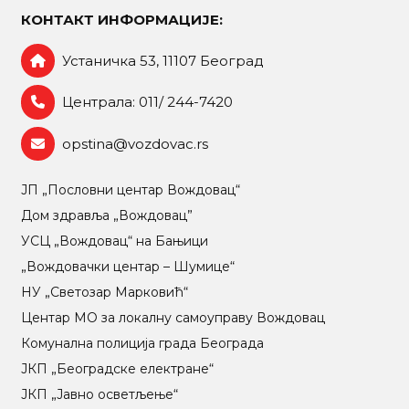
КОНТАКТ ИНФОРМАЦИЈЕ:
Устаничка 53, 11107 Београд
Централа: 011/ 244-7420
opstina@vozdovac.rs
ЈП „Пословни центар Вождовац“
Дом здравља „Вождовац”
УСЦ „Вождовац“ на Бањици
„Вождовачки центар – Шумице“
НУ „Светозар Марковић“
Центар МO за локалну самоуправу Вождовац
Комунална полиција града Београда
ЈКП „Београдске електране“
ЈКП „Јавно осветљење“