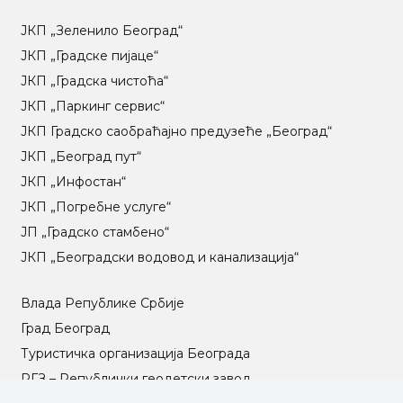
ЈКП „Зеленило Београд“
ЈКП „Градске пијаце“
ЈКП „Градска чистоћа“
ЈКП „Паркинг сервис“
ЈКП Градско саобраћајно предузеће „Београд“
ЈКП „Београд пут“
ЈКП „Инфостан“
ЈКП „Погребне услуге“
ЈП „Градско стамбено“
ЈКП „Београдски водовод и канализација“
Влада Републике Србије
Град Београд
Туристичка организација Београда
РГЗ – Републички геодетски завод