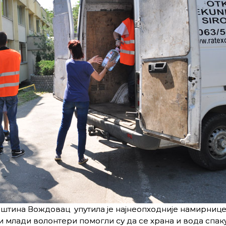
штина Вождовац упутила је најнеопходније намирнице
млади волонтери помогли су да се храна и вода спаку