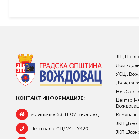
ЈП „Посло
Дом здра
УСЦ „Вож
„Вождова
НУ „Свет
КОНТАКТ ИНФОРМАЦИЈЕ:
Центар МO
Вождова
Устаничка 53, 11107 Београд
Комунална
ЈКП „Беог
Централа: 011/ 244-7420
ЈКП „Јавн