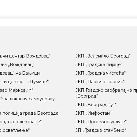
вни центар Вождовац“
ЈКП „Зеленило Београд“
вља „Вождовац”
ЈКП „Градске пијаце“
довац“ на Бањици
ЈКП „Градска чистоћа“
чки центар – Шумице“
ЈКП „Паркинг сервис“
озар Марковић“
ЈКП Градско саобраћајно 
„Београд“
 за локалну самоуправу
ц
ЈКП „Београд пут“
 полиција града Београда
ЈКП „Инфостан“
радске електране“
ЈКП „Погребне услуге“
о осветљење“
ЈП „Градско стамбено“