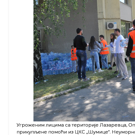
Угроженим лицима са територије Лазаревца, Оп
прикупљене помоћи из ЦКС „Шумице“. Неуморни 