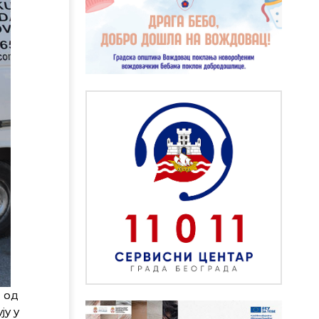
 од
ју у