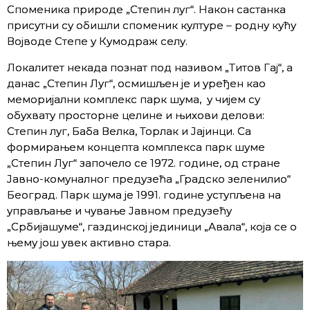
Споменика природе „Степин луг“. Након састанка
присутни су обишли споменик културе – родну кућу
Војводе Степе у Кумодраж селу.
Локалитет некада познат под називом „Титов Гај“, а
данас „Степин Луг“, осмишљен је и уређен као
меморијални комплекс парк шума, у чијем су
обухвату просторне целине и њихови делови:
Степин луг, Баба Велка, Торлак и Јајинци. Са
формирањем концепта комплекса парк шуме
„Степин Луг“ започело се 1972. године, од стране
Јавно-комуналног предузећа „Градско зеленилио“
Београд. Парк шума је 1991. године уступљена на
управљање и чување Јавном предузећу
„Србијашуме“, газдинској јединици „Авала“, која се о
њему још увек активно стара.