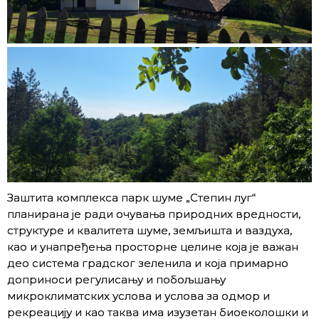
Заштита комплекса парк шуме „Степин луг“
планирана је ради очувања природних вредности,
структуре и квалитета шуме, земљишта и ваздуха,
као и унапређења просторне целине која је важан
део система градског зеленила и која примарно
доприноси регулисању и побољшању
микроклиматских услова и услова за одмор и
рекреацију и као таква има изузетан биоеколошки и