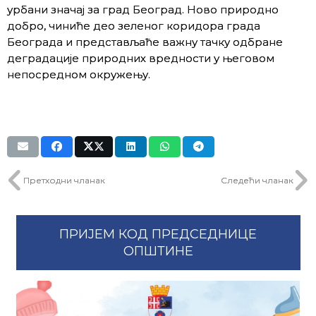
урбани значај за град Београд. Ново природно
добро, чиниће део зеленог коридора града
Београда и представљаће важну тачку одбране
деградације природних вредности у његовом
непосредном окружењу.
Претходни чланак
Следећи чланак
ПРИЈЕМ КОД ПРЕДСЕДНИЦЕ
ОПШТИНЕ