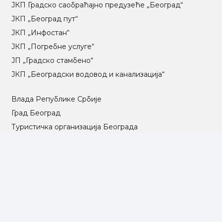
ЈКП Градско саобраћајно предузеће „Београд“
ЈКП „Београд пут“
ЈКП „Инфостан“
ЈКП „Погребне услуге“
ЈП „Градско стамбено“
ЈКП „Београдски водовод и канализација“
Влада Републике Србије
Град Београд
Туристичка организација Београда
РГЗ – Републички геодетски завод
АПР – Агенција за привредне регистре