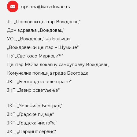
opstina@vozdovac.rs
ЈП „Пословни центар Вождовац“
Дом здравља „Вождовац”
УСЦ „Вождовац“ на Бањици
„Вождовачки центар – Шумице“
НУ „Светозар Марковић“
Центар МO за локалну самоуправу Вождовац
Комунална полиција града Београда
ЈКП „Београдске електране“
ЈКП „Јавно осветљење“
ЈКП „Зеленило Београд“
ЈКП „Градске пијаце“
ЈКП „Градска чистоћа“
ЈКП „Паркинг сервис“