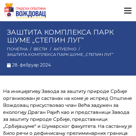
ЗАШТИТА КОМПЛЕКСА ПАРК
ШУМЕ „СТЕПИН ЛУГ“
ПОЧЕТНА
/
ВЕСТИ
/
АКТУЕЛНО
/
ЗАШТИТА КОМПЛЕКСА ПАРК ШУМЕ „СТЕПИН ЛУГ“
28. фебруар 2024.
На иницијативу Завода за заштиту природе Србије
организован је састанак на коме је испред Општине
Вождовац присуствовао члан Већа задужен за
екологију Драган Рајић као и представници Завода
за заштиту природе Србије, представници
„Србијашуме“ и Шумарског факултета. На састанку је
било речи о дефинисању прелиминарних граница