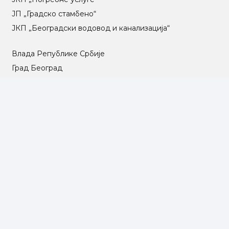
ЈП „Градско стамбено“
ЈКП „Београдски водовод и канализација“
Влада Републике Србије
Град Београд
Туристичка организација Београда
РГЗ – Републички геодетски завод
АПР – Агенција за привредне регистре