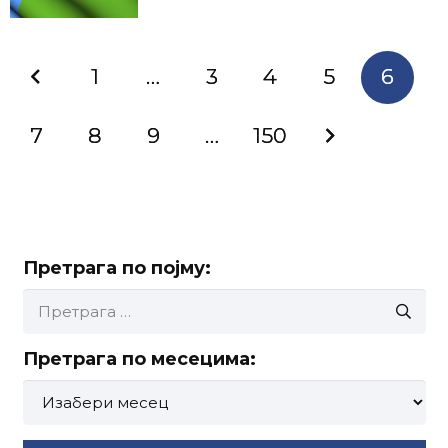
1
…
3
4
5
6
7
8
9
…
150
Претрага по појму:
Претрага
за:
Претрага по месецима:
Претрага
по
месецима: