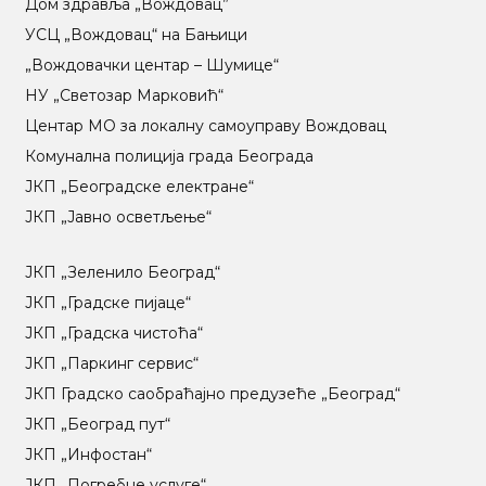
Дом здравља „Вождовац”
УСЦ „Вождовац“ на Бањици
„Вождовачки центар – Шумице“
НУ „Светозар Марковић“
Центар МO за локалну самоуправу Вождовац
Комунална полиција града Београда
ЈКП „Београдске електране“
ЈКП „Јавно осветљење“
ЈКП „Зеленило Београд“
ЈКП „Градске пијаце“
ЈКП „Градска чистоћа“
ЈКП „Паркинг сервис“
ЈКП Градско саобраћајно предузеће „Београд“
ЈКП „Београд пут“
ЈКП „Инфостан“
ЈКП „Погребне услуге“