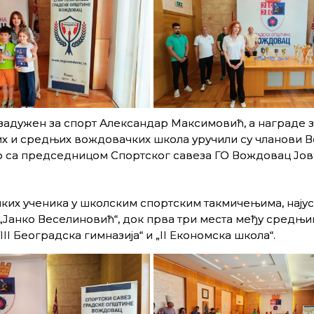
задужен за спорт Александар Максимовић, а награде з
х и средњих вождовачких школа уручили су чланови В
о са председницом Спортског савеза ГО Вождовац Јо
чких ученика у школским спортским такмичењима, нају
 „Јанко Веселиновић“, док прва три места међу средњи
III Београдска гимназија“ и „II Економска школа“.