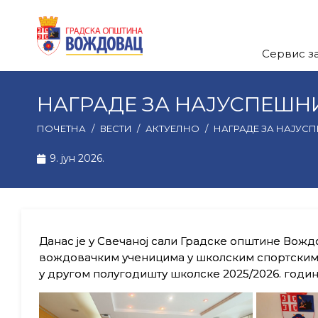
Сервис з
НАГРАДЕ ЗА НАЈУСПЕШН
ПОЧЕТНА
/
ВЕСТИ
/
АКТУЕЛНО
/
НАГРАДЕ ЗА НАЈУС
9. јун 2026.
Данас је у Свечаној сали Градске општине Вож
вождовачким ученицима у школским спортским т
у другом полугодишту школске 2025/2026. годин