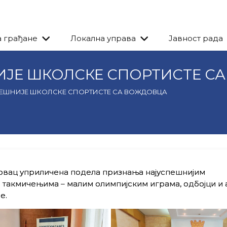
а грађане
Локална управа
Јавност рада
ИЈЕ ШКОЛСКЕ СПОРТИСТЕ С
ПЕШНИЈЕ ШКОЛСКЕ СПОРТИСТЕ СА ВОЖДОВЦА
довац уприличена подела признања најуспешнијим
акмичењима – малим олимпијским играма, одбојци и а
е.