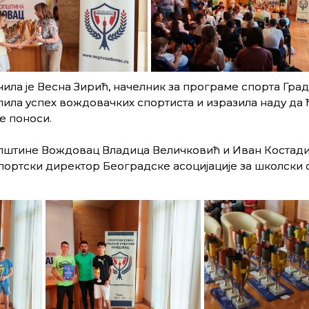
ла је Весна Зирић, начелник за програме спорта Гра
алила успех вождовачких спортиста и изразила наду да ћ
е поноси.
Општине Вождовац Владица Величковић и Иван Костад
портски директор Београдске асоцијације за школски 