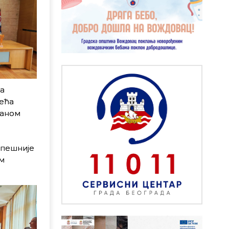
а
ећа
ваном
спешније
м