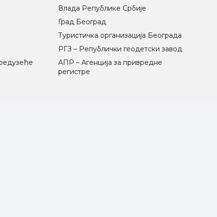
Влада Републике Србије
Град Београд
Туристичка организација Београда
РГЗ – Републички геодетски завод
предузеће
АПР – Агенција за привредне
регистре
и
МАПА САЈТА