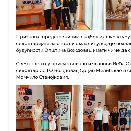
Признања представницима најбољих школа уручи
секретаријата за спорт и омладину, која је похв
будућности Општина Вождовац имати чиме да с
Свечаности су присуствовали и чланови Већа 
секретар СС ГО Вождовац Срђан Милић, као и с
Момчило Станојковић.