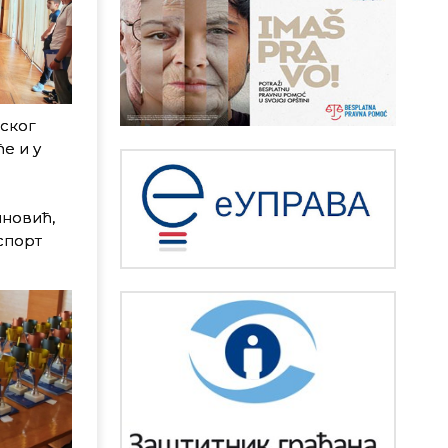
дског
е и у
иновић,
спорт