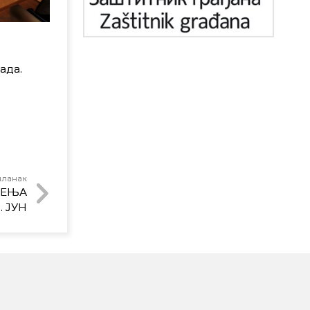
о
ада.
чланак
ЧЕЊА
. ЈУН