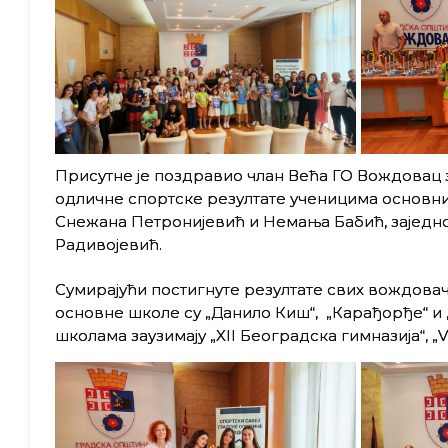
Присутне је поздравио члан Већа ГО Вождовац 
одличне спортске резултате
ученицима основни
Снежана Петронијевић и Немања Бабић, заједн
Радивојевић.
Сумирајући постигнуте резултате свих вождова
основне школе су „Данило Киш“, „Карађорђе“ и
школама заузимају „XII Београдска гимназија“, „V