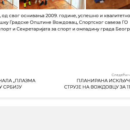
од свог оснивања 2009. године, успешно и квалитетн
ршку Градске Општине Вождовац, Спортског савеза ГО
порт и Секретаријата за спорт и омладину града Беогр
Следећи 
АЛА „ПЛАЗМА
ПЛАНИРАНА ИСКЉУ
У СРБИЈУ
СТРУЈЕ НА ВОЖДОВЦУ ЗА 11