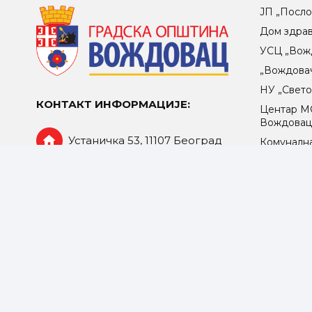
ЈП „Посло
Дом здра
УСЦ „Вож
„Вождова
НУ „Свет
КОНТАКТ ИНФОРМАЦИЈЕ:
Центар МO
Вождова
Устаничка 53, 11107 Београд
Комунална
ЈКП „Беог
Централа: 011/ 244-7420
ЈКП „Јавн
opstina@vozdovac.rs
©2025 Opština Voždovac. Designed by
NEXT VISION