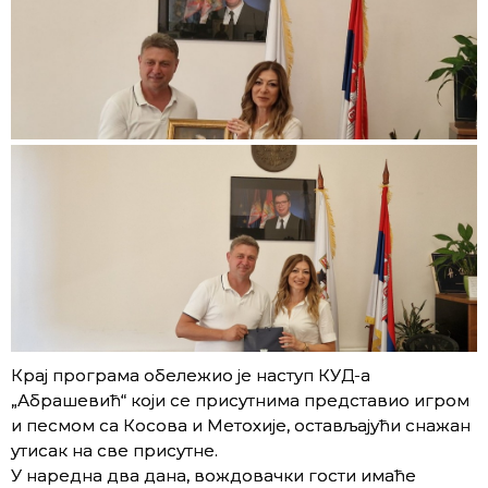
Крај програма обележио је наступ КУД-а
„Абрашевић“ који се присутнима представио игром
и песмом са Косова и Метохије, остављајући снажан
утисак на све присутне.
У наредна два дана, вождовачки гости имаће