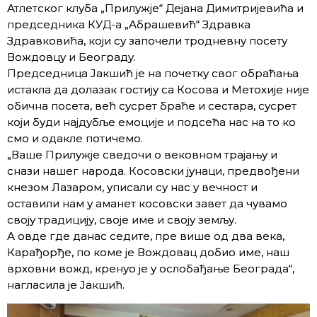
Атлетског клуба „Прилужје“ Дејана Димитријевића и
председника КУД-а „Абрашевић“ Здравка
Здравковића, који су започели тродневну посету
Вождовцу и Београду.
Председница Јакшић је на почетку свог обраћања
истакла да долазак гостију са Косова и Метохије није
обична посета, већ сусрет браће и сестара, сусрет
који буди најдубље емоције и подсећа нас на то ко
смо и одакле потичемо.
„Ваше Прилужје сведочи о вековном трајању и
снази нашег народа. Косовски јунаци, предвођени
кнезом Лазаром, уписали су нас у вечност и
оставили нам у аманет косовски завет да чувамо
своју традицију, своје име и своју земљу.
А овде где данас седите, пре више од два века,
Карађорђе, по коме је Вождовац добио име, наш
врховни вожд, кренуо је у ослобађање Београда“,
нагласила је Јакшић.