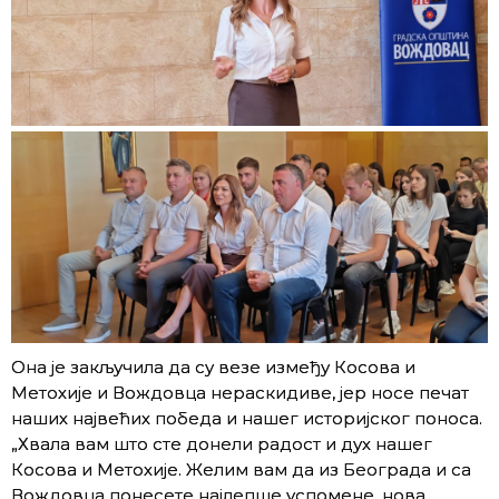
Она је закључила да су везе између Косова и
Метохије и Вождовца нераскидиве, јер носе печат
наших највећих победа и нашег историјског поноса.
„Хвала вам што сте донели радост и дух нашег
Косова и Метохије. Желим вам да из Београда и са
Вождовца понесете најлепше успомене, нова