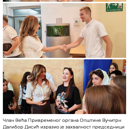
Члан Већа Привременог органа Општине Вучитрн
Далибор Дисић изразио је захвалност председници