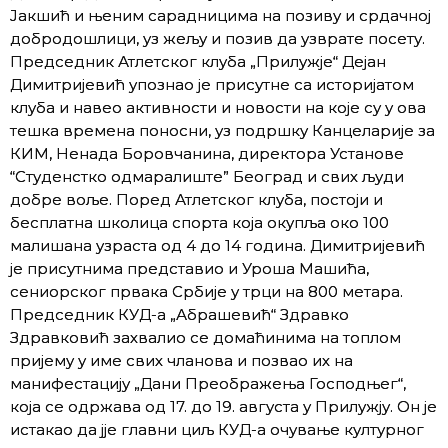
Јакшић и њеним сарадницима на позиву и срдачној
добродошлици, уз жељу и позив да узврате посету.
Председник Атлетског клуба „Прилужје“ Дејан
Димитријевић упознао је присутне са историјатом
клуба и навео активности и новости на које су у ова
тешка времена поносни, уз подршку Канцеларије за
КИМ, Ненада Боровчанина, директора Установе
“Студенстко одмаралиште” Београд и свих људи
добре воље. Поред Атлетског клуба, постоји и
бесплатна школица спорта која окупља око 100
малишана узраста од 4 до 14 година. Димитријевић
је присутнима представио и Уроша Машића,
сениорског првака Србије у трци на 800 метара.
Председник КУД-а „Абрашевић“ Здравко
Здравковић захвалио се домаћинима на топлом
пријему у име свих чланова и позвао их на
манифестацију „Дани Преображења Господњег“,
која се одржава од 17. до 19. августа у Прилужју. Он је
истакао да јје главни циљ КУД-а очување културног