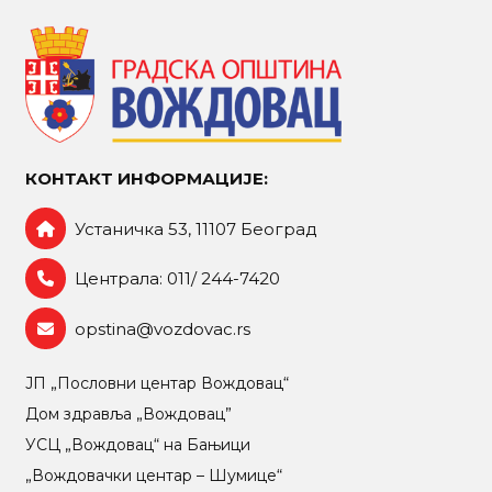
КОНТАКТ ИНФОРМАЦИЈЕ:
Устаничка 53, 11107 Београд
Централа: 011/ 244-7420
opstina@vozdovac.rs
ЈП „Пословни центар Вождовац“
Дом здравља „Вождовац”
УСЦ „Вождовац“ на Бањици
„Вождовачки центар – Шумице“