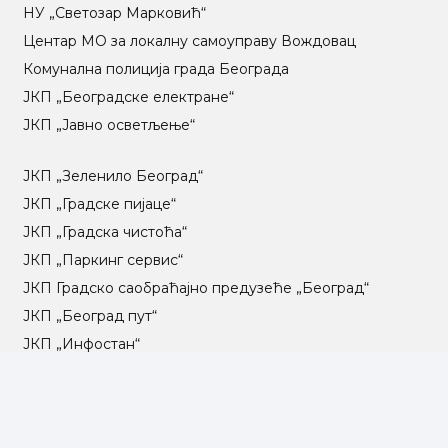
НУ „Светозар Марковић“
Центар МO за локалну самоуправу Вождовац
Комунална полиција града Београда
ЈКП „Београдске електране“
ЈКП „Јавно осветљење“
ЈКП „Зеленило Београд“
ЈКП „Градске пијаце“
ЈКП „Градска чистоћа“
ЈКП „Паркинг сервис“
ЈКП Градско саобраћајно предузеће „Београд“
ЈКП „Београд пут“
ЈКП „Инфостан“
ЈКП „Погребне услуге“
ЈП „Градско стамбено“
ЈКП „Београдски водовод и канализација“