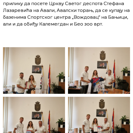
прилику да посете Цркву Светог деспота Стефана
Лазаревића на Авали, Авалски торањ, да се купају на
базенима Спортског центра „Вождовац“ на Бањици,
али и да обиђу Калемегдан и Бео зоо врт.