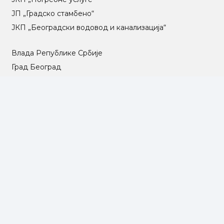
ЈП „Градско стамбено“
ЈКП „Београдски водовод и канализација“
Влада Републике Србије
Град Београд
Туристичка организација Београда
РГЗ – Републички геодетски завод
АПР – Агенција за привредне регистре