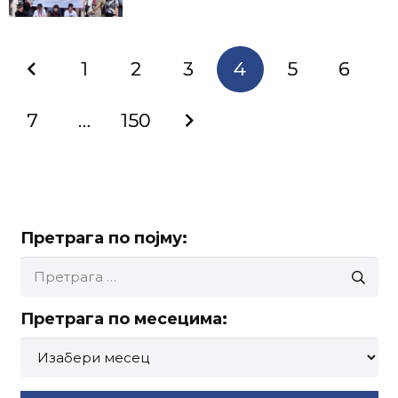
1
2
3
4
5
6
7
…
150
Претрага по појму:
Претрага
за:
Претрага по месецима:
Претрага
по
месецима: