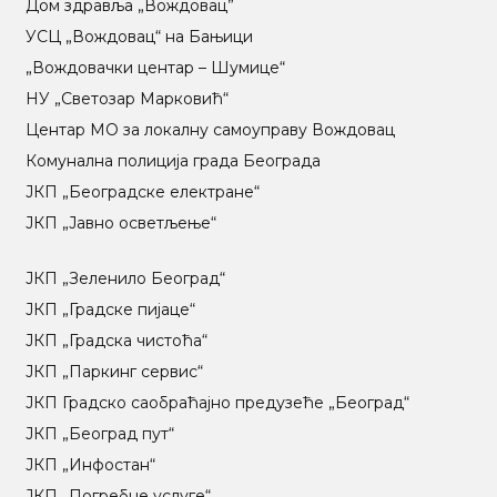
Дом здравља „Вождовац”
УСЦ „Вождовац“ на Бањици
„Вождовачки центар – Шумице“
НУ „Светозар Марковић“
Центар МO за локалну самоуправу Вождовац
Комунална полиција града Београда
ЈКП „Београдске електране“
ЈКП „Јавно осветљење“
ЈКП „Зеленило Београд“
ЈКП „Градске пијаце“
ЈКП „Градска чистоћа“
ЈКП „Паркинг сервис“
ЈКП Градско саобраћајно предузеће „Београд“
ЈКП „Београд пут“
ЈКП „Инфостан“
ЈКП „Погребне услуге“