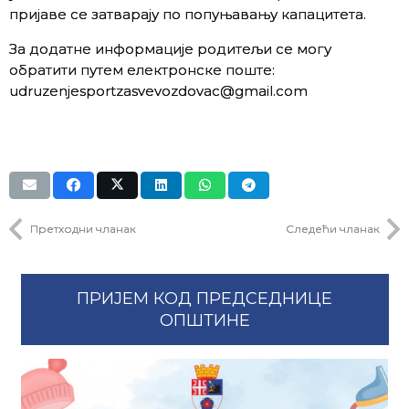
пријаве се затварају по попуњавању капацитета.
За додатне информације родитељи се могу
обратити путем електронске поште:
udruzenjesportzasvevozdovac@gmail.com
Претходни чланак
Следећи чланак
ПРИЈЕМ КОД ПРЕДСЕДНИЦЕ
ОПШТИНЕ