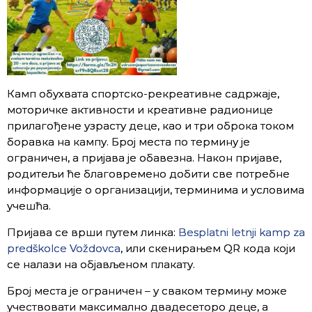
Камп обухвата спортско-рекреативне садржаје,
моторичке активности и креативне радионице
прилагођене узрасту деце, као и три оброка током
боравка на кампу. Број места по термину је
ограничен, а пријава је обавезна. Након пријаве,
родитељи ће благовремено добити све потребне
информације о организацији, терминима и условима
учешћа.
Пријава се врши путем линка:
Besplatni letnji kamp za
predškolce Voždovca
, или скенирањем QR кода који
се налази на објављеном плакату.
Број места је ограничен – у сваком термину може
учествовати максимално двадесеторо деце, а