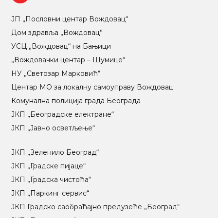
ЈП „Пословни центар Вождовац“
Дом здравља „Вождовац”
УСЦ „Вождовац“ на Бањици
„Вождовачки центар – Шумице“
НУ „Светозар Марковић“
Центар МO за локалну самоуправу Вождовац
Комунална полиција града Београда
ЈКП „Београдске електране“
ЈКП „Јавно осветљење“
ЈКП „Зеленило Београд“
ЈКП „Градске пијаце“
ЈКП „Градска чистоћа“
ЈКП „Паркинг сервис“
ЈКП Градско саобраћајно предузеће „Београд“