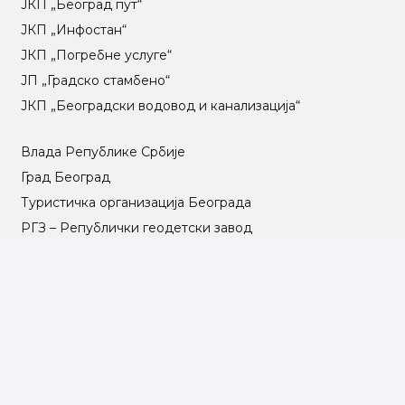
ЈКП „Београд пут“
ЈКП „Инфостан“
ЈКП „Погребне услуге“
ЈП „Градско стамбено“
ЈКП „Београдски водовод и канализација“
Влада Републике Србије
Град Београд
Туристичка организација Београда
РГЗ – Републички геодетски завод
АПР – Агенција за привредне регистре