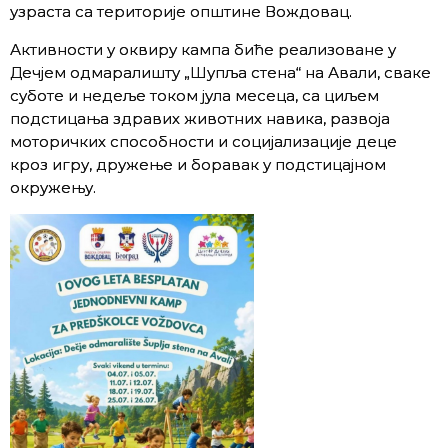
узраста са територије општине Вождовац.
Активности у оквиру кампа биће реализоване у
Дечјем одмаралишту „Шупља стена“ на Авали, сваке
суботе и недеље током јула месеца, са циљем
подстицања здравих животних навика, развоја
моторичких способности и социјализације деце
кроз игру, дружење и боравак у подстицајном
окружењу.