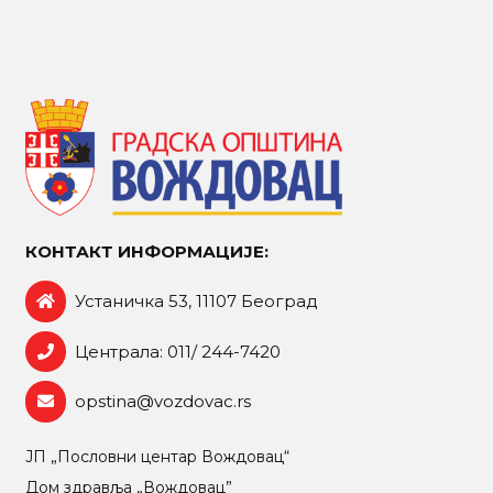
КОНТАКТ ИНФОРМАЦИЈЕ:
Устаничка 53, 11107 Београд
Централа: 011/ 244-7420
opstina@vozdovac.rs
ЈП „Пословни центар Вождовац“
Дом здравља „Вождовац”