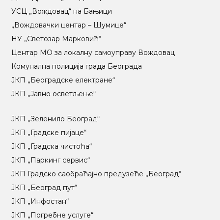
УСЦ „Вождовац“ на Бањици
„Вождовачки центар – Шумице“
НУ „Светозар Марковић“
Центар МO за локалну самоуправу Вождовац
Комунална полиција града Београда
ЈКП „Београдске електране“
ЈКП „Јавно осветљење“
ЈКП „Зеленило Београд“
ЈКП „Градске пијаце“
ЈКП „Градска чистоћа“
ЈКП „Паркинг сервис“
ЈКП Градско саобраћајно предузеће „Београд“
ЈКП „Београд пут“
ЈКП „Инфостан“
ЈКП „Погребне услуге“