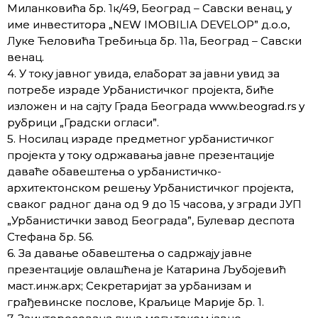
Миланковића бр. 1к/49, Београд – Савски венац, у
име инвеститора „NEW IMOBILIA DEVELOP” д.о.о,
Луке Ћеловића Требињца бр. 11а, Београд – Савски
венац.
4. У току јавног увида, елаборат за јавни увид за
потребе израде Урбанистичког пројекта, биће
изложен и на сајту Града Београда www.beograd.rs у
рубрици „Градски огласи”.
5. Носилац израде предметног урбанистичког
пројекта у току одржавања јавне презентације
даваће обавештења о урбанистичко-
архитектонском решењу Урбанистичког пројекта,
сваког радног дана од 9 до 15 часова, у згради ЈУП
„Урбанистички завод Београда”, Булевар деспота
Стефана бр. 56.
6. За давање обавештења о садржају јавне
презентације овлашћена је Катарина Љубојевић
маст.инж.арх; Секретаријат за урбанизам и
грађевинске послове, Краљице Марије бр. 1.