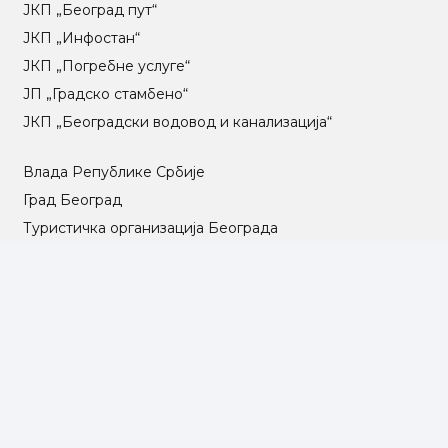
ЈКП „Београд пут“
ЈКП „Инфостан“
ЈКП „Погребне услуге“
ЈП „Градско стамбено“
ЈКП „Београдски водовод и канализација“
Влада Републике Србије
Град Београд
Туристичка организација Београда
РГЗ – Републички геодетски завод
АПР – Агенција за привредне регистре