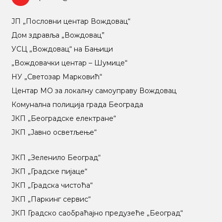
ЈП „Пословни центар Вождовац“
Дом здравља „Вождовац”
УСЦ „Вождовац“ на Бањици
„Вождовачки центар – Шумице“
НУ „Светозар Марковић“
Центар МO за локалну самоуправу Вождовац
Комунална полиција града Београда
ЈКП „Београдске електране“
ЈКП „Јавно осветљење“
ЈКП „Зеленило Београд“
ЈКП „Градске пијаце“
ЈКП „Градска чистоћа“
ЈКП „Паркинг сервис“
ЈКП Градско саобраћајно предузеће „Београд“