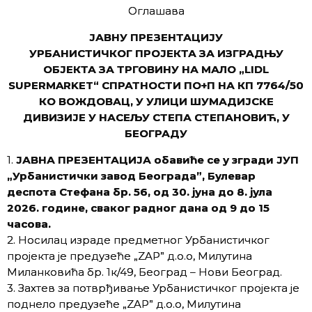
Оглашава
ЈАВНУ ПРЕЗЕНТАЦИЈУ
УРБАНИСТИЧКОГ ПРОЈЕКТА ЗА ИЗГРАДЊУ
ОБЈЕКТА ЗА ТРГОВИНУ НА МАЛО „LIDL
SUPERMARKET“ СПРАТНОСТИ ПО+П НА КП 7764/50
КО ВОЖДОВАЦ, У УЛИЦИ ШУМАДИЈСКЕ
ДИВИЗИЈЕ У НАСЕЉУ СТЕПА СТЕПАНОВИЋ, У
БЕОГРАДУ
1.
ЈАВНА ПРЕЗЕНТАЦИЈА обавиће се у згради ЈУП
„Урбанистички завод Београда”, Булевар
деспота Стефана бр. 56, од 30. јуна до 8. јула
2026. године, сваког радног дана од 9 до 15
часова.
2. Носилац израде предметног Урбанистичког
пројекта је предузеће „ZAP” д.о.о, Милутина
Миланковића бр. 1к/49, Београд – Нови Београд.
3. Захтев за потврђивање Урбанистичког пројекта је
поднело предузеће „ZAP” д.о.о, Милутина