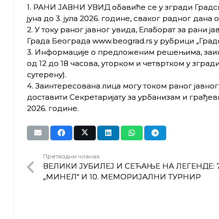
1. РАНИ ЈАВНИ УВИД обавиће се у згради Градске 
јуна до 3. јула 2026. године, сваког радног дана о
2. У току раног јавног увида, Елаборат за рани ј
Града Београда www.beograd.rs у рубрици „Градс
3. Информације о предложеним решењима, заи
од 12 до 18 часова, уторком и четвртком у згради
сутерену).
4. Заинтересована лица могу током раног јавн
доставити Секретаријату за урбанизам и грађеви
2026. године.
Претходни чланак
ВЕЛИКИ ЈУБИЛЕЈ И СЕЋАЊЕ НА ЛЕГЕНДЕ: 
„МИНЕЛ“ И 10. МЕМОРИЈАЛНИ ТУРНИР