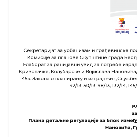
Секретаријат за урбанизам и грађевинске по
Kомисије за планове Скупштине града Београ
Елаборат за рани јавни увид за потребе израд
Криволачке, Колубарске и Војислава Нановића, 
45а. Закона о планирању и изградњи („Службени г
42/13, 50/13, 98/13, 132/14, 145/
Р
з
Плана детаљне регулације за блок између
Нановића, 