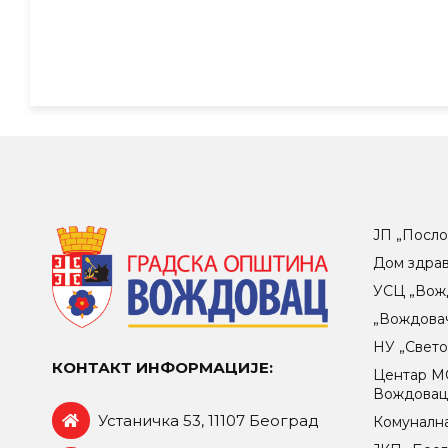
ЈП „Посло
Дом здра
УСЦ „Вож
„Вождова
НУ „Свет
КОНТАКТ ИНФОРМАЦИЈЕ:
Центар МO
Вождова
Устаничка 53, 11107 Београд
Комунална