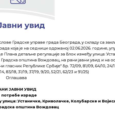
слове Градске управе града Београда, у складу са зак
да која је на седници одржаној 02.06.2026. године, уп
е Плана детаљне регулације за блок између улица: Уст
Градска општина Вождовац, на рани јавни увид и на ос
ласник Републике Србије“ бр. 72/09, 81/09, 64/10, 24/11,
14, 83/18, 31/19, 37/19, 9/20, 52/21, 62/23 и 91/25)
Оглашава
АНИ ЈАВНИ УВИД
а потребе израде
 улица: Устаничке, Криволачке, Колубарске и Војис
Градска општина Вождовац