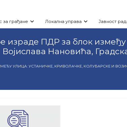
с за грађане
Локална управа
Јавност рад
бе израде ПДР за блок између 
и Војислава Нановића, Градс
 ИЗМЕЂУ УЛИЦА: УСТАНИЧКЕ, КРИВОЛАЧКЕ, КОЛУБАРСКЕ И В