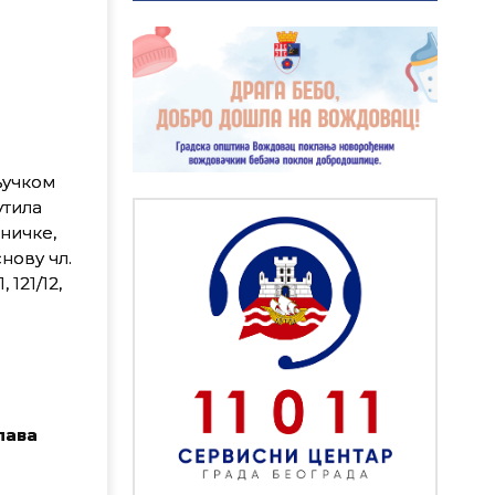
ључком
утила
аничке,
нову чл.
 121/12,
лава