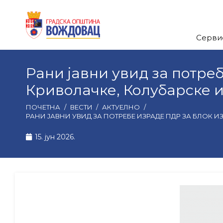
Серви
Рани јавни увид за потре
Криволачке, Колубарске 
ПОЧЕТНА
/
ВЕСТИ
/
АКТУЕЛНО
/
РАНИ ЈАВНИ УВИД ЗА ПОТРЕБЕ ИЗРАДЕ ПДР ЗА БЛОК
15. јун 2026.