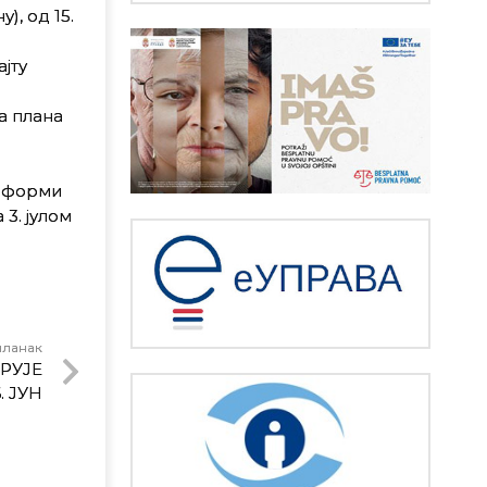
), од 15.
јту
а плана
ј форми
3. јулом
чланак
РУЈЕ
. ЈУН