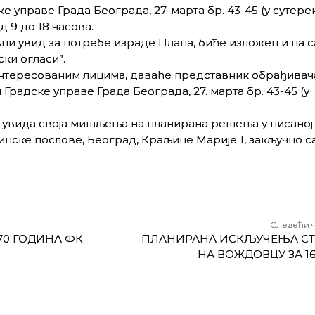
управе Града Београда, 27. марта бр. 43-45 (у сутерену
д 9 до 18 часова.
авни увид за потребе израде Плана, биће изложен и на са
ки огласи”.
нтересованим лицима, даваће представник обрађивач
 Градске управе Града Београда, 27. марта бр. 43-45 (у
ог увида своја мишљења на планирана решења у писано
нске послове, Београд, Краљице Марије 1, закључно са 
Следећи 
70 ГОДИНА ФК
ПЛАНИРАНА ИСКЉУЧЕЊА СТ
НА ВОЖДОВЦУ ЗА 16