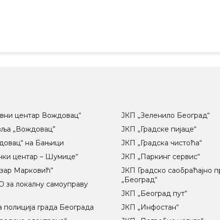
вни центар Вождовац“
ЈКП „Зеленило Београд“
вља „Вождовац”
ЈКП „Градске пијаце“
довац“ на Бањици
ЈКП „Градска чистоћа“
чки центар – Шумице“
ЈКП „Паркинг сервис“
озар Марковић“
ЈКП Градско саобраћајно 
„Београд“
 за локалну самоуправу
ц
ЈКП „Београд пут“
 полиција града Београда
ЈКП „Инфостан“