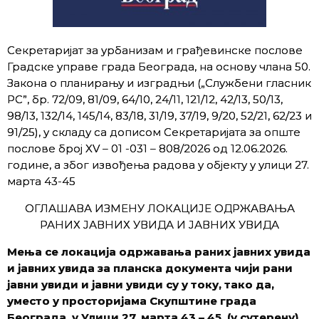
Секретаријат за урбанизам и грађевинске послове
Градске управе града Београда, на основу члана 50.
Закона о планирању и изградњи („Службени гласник
РС”, бр. 72/09, 81/09, 64/10, 24/11, 121/12, 42/13, 50/13,
98/13, 132/14, 145/14, 83/18, 31/19, 37/19, 9/20, 52/21, 62/23 и
91/25), у складу са дописом Секретаријата за опште
послове број XV – 01 -031 – 808/2026 од 12.06.2026.
године, а због извођења радова у објекту у улици 27.
марта 43-45
ОГЛАШАВА ИЗМЕНУ ЛОКАЦИЈЕ ОДРЖАВАЊА
РАНИХ ЈАВНИХ УВИДА И ЈАВНИХ УВИДА
Мења се локација одржавања раних јавних увида
и јавних увида за планска документа чији рани
јавни увиди и јавни увиди су у току, тако да,
уместо у просторијама Скупштине града
Београда, у Улици 27. марта 43 – 45, (у сутерену),