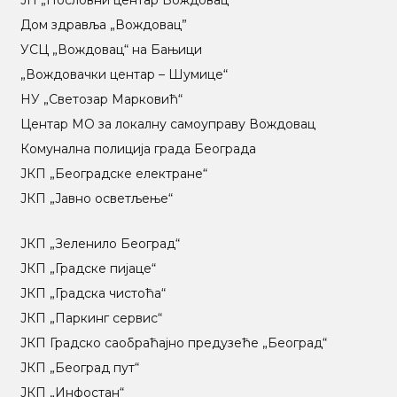
ЈП „Пословни центар Вождовац“
Дом здравља „Вождовац”
УСЦ „Вождовац“ на Бањици
„Вождовачки центар – Шумице“
НУ „Светозар Марковић“
Центар МO за локалну самоуправу Вождовац
Комунална полиција града Београда
ЈКП „Београдске електране“
ЈКП „Јавно осветљење“
ЈКП „Зеленило Београд“
ЈКП „Градске пијаце“
ЈКП „Градска чистоћа“
ЈКП „Паркинг сервис“
ЈКП Градско саобраћајно предузеће „Београд“
ЈКП „Београд пут“
ЈКП „Инфостан“