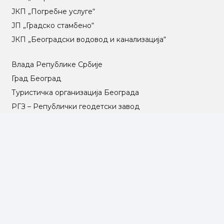
ЈКП „Погребне услуге“
ЈП „Градско стамбено“
ЈКП „Београдски водовод и канализација“
Влада Републике Србије
Град Београд
Туристичка организација Београда
РГЗ – Републички геодетски завод
АПР – Агенција за привредне регистре