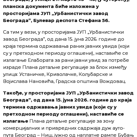
планска документа биће изложена у
просторијама ЈУП „Урбанистички завод
Београда”, Булевар деспота Стефана 56.
Са тим у вези, у просторијама ЈУП „Урбанистички
завод Београда”, од дана 15. јуна 2026. године до
краја термина одржавања раних јавних увида (који
су у претходном периоду оглашени), наставиће се
излагање Елабората за рани јавни увид за потребе
израде Плана детаљне регулације за блок између
улица: Устаничке, Криволачке, Колубарске и
Војислава Нановића, Градска општина Вождовац.
Такође, у просторијама ЈУП „Урбанистички завод
Београда”, од дана 15. јуна 2026. године до краја
термина одржавања јавних увида (који су у
претходном периоду оглашени), наставиће се
излагање
Плана детаљне регулације за зону
комерцијалних и привредних садржаја дуж ауто-
пута Београд – Ниш, јужно од наплатне рампе Бубањ