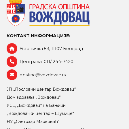
КОНТАКТ ИНФОРМАЦИЈЕ:
Устаничка 53, 11107 Београд
Централа: 011/ 244-7420
opstina@vozdovac.rs
ЈП „Пословни центар Вождовац“
Дом здравља „Вождовац”
УСЦ „Вождовац“ на Бањици
„Вождовачки центар – Шумице“
НУ „Светозар Марковић“