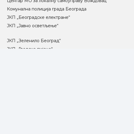
Центар МO за локалну самоуправу Вождовац
Комунална полиција града Београда
ЈКП „Београдске електране“
ЈКП „Јавно осветљење“
ЈКП „Зеленило Београд“
ЈКП „Градске пијаце“
ЈКП „Градска чистоћа“
ЈКП „Паркинг сервис“
ЈКП Градско саобраћајно предузеће „Београд“
ЈКП „Београд пут“
ЈКП „Инфостан“
ЈКП „Погребне услуге“
ЈП „Градско стамбено“
ЈКП „Београдски водовод и канализација“
Влада Републике Србије