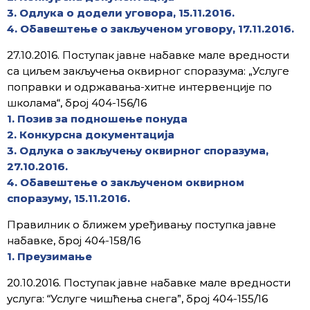
3. Одлука о додели уговора, 15.11.2016.
4. Обавештење о закљученом уговору, 17.11.2016.
27.10.2016. Поступак јавне набавке мале вредности
са циљем закључења оквирног споразума: „Услуге
поправки и одржавања-хитне интервенције по
школама“, број 404-156/16
1. Позив за подношење понуда
2. Конкурсна документација
3. Одлука о закључењу оквирног споразума,
27.10.2016.
4. Обавештење о закљученом оквирном
споразуму, 15.11.2016.
Правилник о ближем уређивању поступка јавне
набавке, број 404-158/16
1. Преузимање
20.10.2016. Поступак јавне набавке мале вредности
услуга: “Услуге чишћења снега”, број 404-155/16