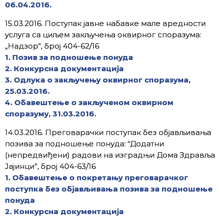
06.04.2016.
15.03.2016. Поступак јавне набавке мале вредности
услуга са циљем закључења оквирног споразума:
„Надзор“, број 404-62/16
1. Позив за подношење понуда
2. Конкурсна документација
3. Одлука о закључењу оквирног споразума,
25.03.2016.
4. Обавештење о закљученом оквирном
споразуму, 31.03.2016.
14.03.2016. Преговарачки поступак без објављивања
позива за подношење понуда: “Додатни
(непредвиђени) радови на изградњи Дома Здравља
Јајинци”, број 404-63/16
1. Обавештење о покретању преговарачког
поступка без објављивања позива за подношење
понуда
2. Конкурсна документација