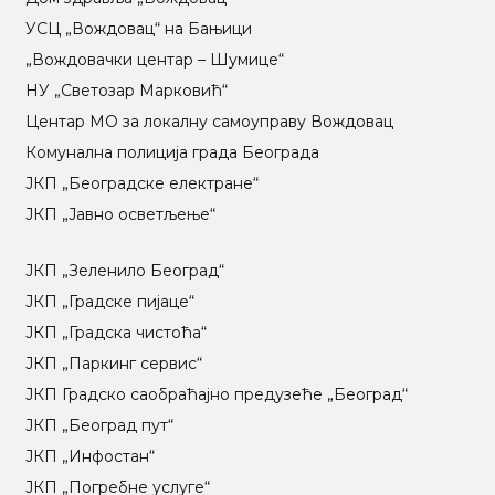
УСЦ „Вождовац“ на Бањици
„Вождовачки центар – Шумице“
НУ „Светозар Марковић“
Центар МO за локалну самоуправу Вождовац
Комунална полиција града Београда
ЈКП „Београдске електране“
ЈКП „Јавно осветљење“
ЈКП „Зеленило Београд“
ЈКП „Градске пијаце“
ЈКП „Градска чистоћа“
ЈКП „Паркинг сервис“
ЈКП Градско саобраћајно предузеће „Београд“
ЈКП „Београд пут“
ЈКП „Инфостан“
ЈКП „Погребне услуге“