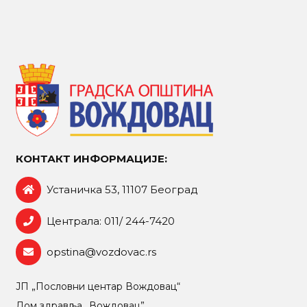
КОНТАКТ ИНФОРМАЦИЈЕ:
Устаничка 53, 11107 Београд
Централа: 011/ 244-7420
opstina@vozdovac.rs
ЈП „Пословни центар Вождовац“
Дом здравља „Вождовац”