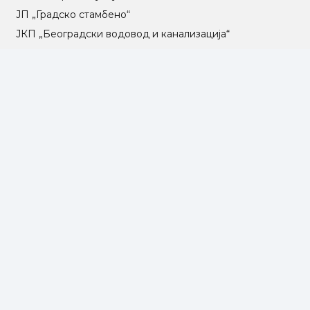
ЈП „Градско стамбено“
ЈКП „Београдски водовод и канализација“
Влада Републике Србије
Град Београд
Туристичка организација Београда
РГЗ – Републички геодетски завод
АПР – Агенција за привредне регистре