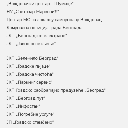
„Вождовачки центар – Шумице“
НУ „Светозар Марковић“
Центар МO за локалну самоуправу Вождовац
Комунална полиција града Београда
ЈКП „Београдске електране“
ЈКП „Јавно осветљење“
ЈКП „Зеленило Београд“
ЈКП „Градске пијаце“
ЈКП „Градска чистоћа“
ЈКП „Паркинг сервис“
ЈКП Градско саобраћајно предузеће „Београд“
ЈКП „Београд пут“
ЈКП „Инфостан“
ЈКП „Погребне услуге“
ЈП „Градско стамбено“