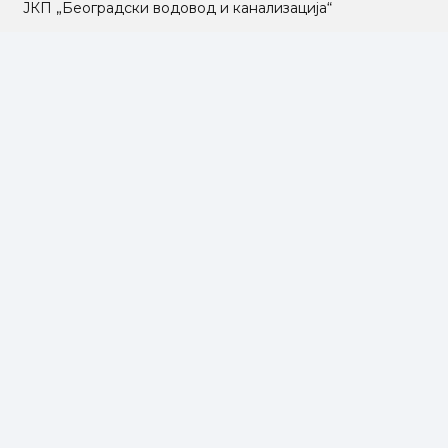
ЈКП „Београдски водовод и канализација“
Влада Републике Србије
Град Београд
Туристичка организација Београда
РГЗ – Републички геодетски завод
АПР – Агенција за привредне регистре