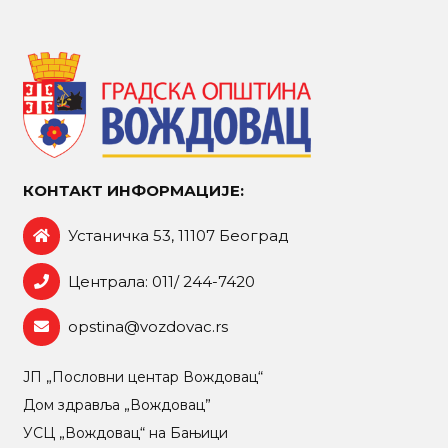
КОНТАКТ ИНФОРМАЦИЈЕ:
Устаничка 53, 11107 Београд
Централа: 011/ 244-7420
opstina@vozdovac.rs
ЈП „Пословни центар Вождовац“
Дом здравља „Вождовац”
УСЦ „Вождовац“ на Бањици