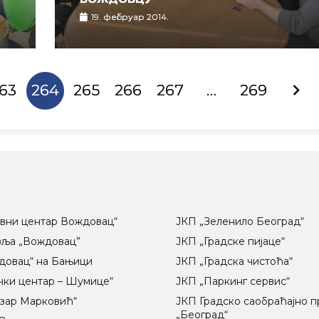
19. фебруар 2014.
63
264
265
266
267
…
269
вни центар Вождовац“
ЈКП „Зеленило Београд“
вља „Вождовац”
ЈКП „Градске пијаце“
довац“ на Бањици
ЈКП „Градска чистоћа“
чки центар – Шумице“
ЈКП „Паркинг сервис“
озар Марковић“
ЈКП Градско саобраћајно 
„Београд“