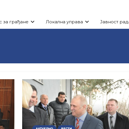
с за грађане
Локална управа
Јавност рад
АКТУЕЛНО
ВЕСТИ