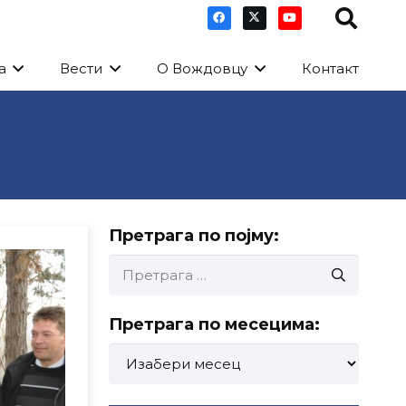
а
Вести
О Вождовцу
Контакт
Претрага по појму:
Претрага
за:
Претрага по месецима:
Претрага
по
месецима: