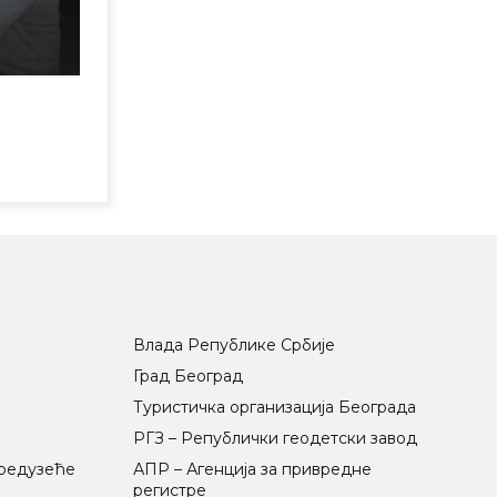
Влада Републике Србије
Град Београд
Туристичка организација Београда
РГЗ – Републички геодетски завод
предузеће
АПР – Агенција за привредне
регистре