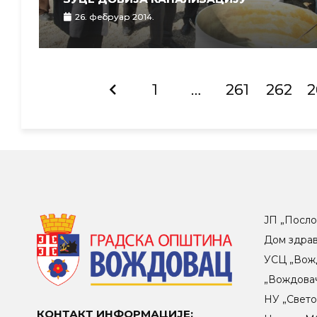
26. фебруар 2014.
1
…
261
262
2
ЈП „Посло
Дом здра
УСЦ „Вож
„Вождова
НУ „Свет
КОНТАКТ ИНФОРМАЦИЈЕ: