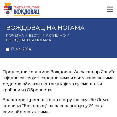
ВОЖДОВАЦ НА НОГАМА
ПОЧЕТНА
/
ВЕСТИ
/
АКТУЕЛНО
/
ВОЖДОВАЦ НА НОГАМА
17. мај 2014.
Председник општине Вождовац, Александар Савић
заједно са својим сарадницима и свим запосленима
редовно обилази центре у којима су смештени
грађани из Обреновца.
Волонтери Црвеног крста и стручне службе Дома
здравља ”Вождовац” на располагању су 24 сата
свим обреновчанима.