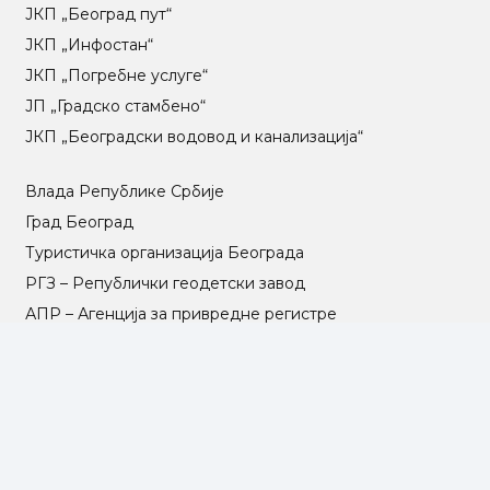
ЈКП „Београд пут“
ЈКП „Инфостан“
ЈКП „Погребне услуге“
ЈП „Градско стамбено“
ЈКП „Београдски водовод и канализација“
Влада Републике Србије
Град Београд
Туристичка организација Београда
РГЗ – Републички геодетски завод
АПР – Агенција за привредне регистре