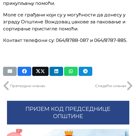
прикупљању помоћи.
Моле се грађани који су у могућности да донесу у
зграду Општине Вождовац џакове за паковање и
сортирање пристигле помоћи.
Контакт телефони су: 064/8788-087 и 064/8787-885.
Претходни чланак
Следећи чланак
ПРИЈЕМ КОД ПРЕДСЕДНИЦЕ
ОПШТИНЕ