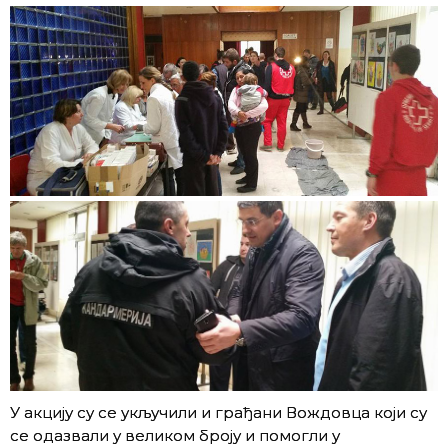
У акцију су се укључили и грађани Вождовца који су
се одазвали у великом броју и помогли у