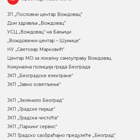
ЈП „Пословни центар Вождовац“
Дом здравља „Вождовац”
УСЦ „Вождовац“ на Бањици
„Вождовачки центар – Шумице“
НУ „Светозар Марковић“
Центар МO за локалну самоуправу Вождовац
Комунална полиција града Београда
ЈКП „Београдске електране“
ЈКП „Јавно осветљење“
ЈКП „Зеленило Београд“
ЈКП „Градске пијаце“
ЈКП „Градска чистоћа“
ЈКП „Паркинг сервис“
ЈКП Градско саобраћајно предузеће „Београд“