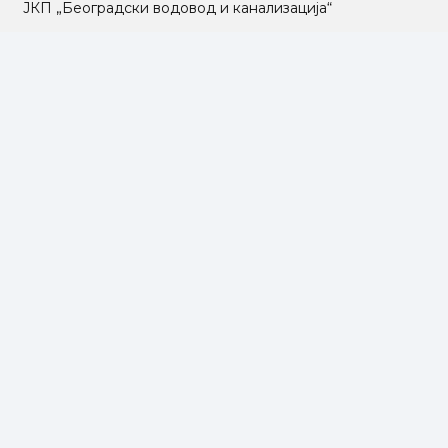
ЈКП „Београдски водовод и канализација“
Влада Републике Србије
Град Београд
Туристичка организација Београда
РГЗ – Републички геодетски завод
АПР – Агенција за привредне регистре