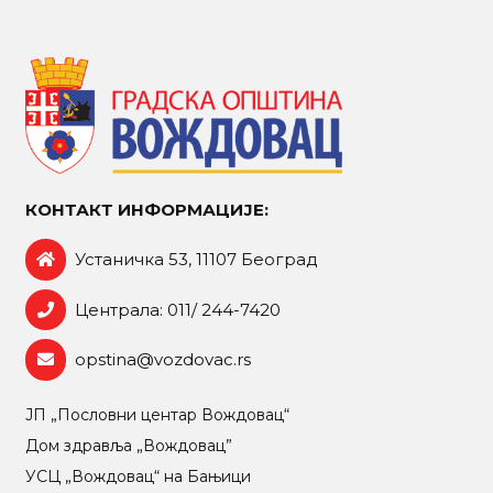
КОНТАКТ ИНФОРМАЦИЈЕ:
Устаничка 53, 11107 Београд
Централа: 011/ 244-7420
opstina@vozdovac.rs
ЈП „Пословни центар Вождовац“
Дом здравља „Вождовац”
УСЦ „Вождовац“ на Бањици