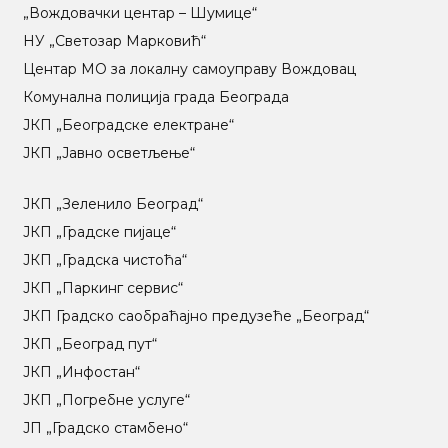
„Вождовачки центар – Шумице“
НУ „Светозар Марковић“
Центар МO за локалну самоуправу Вождовац
Комунална полиција града Београда
ЈКП „Београдске електране“
ЈКП „Јавно осветљење“
ЈКП „Зеленило Београд“
ЈКП „Градске пијаце“
ЈКП „Градска чистоћа“
ЈКП „Паркинг сервис“
ЈКП Градско саобраћајно предузеће „Београд“
ЈКП „Београд пут“
ЈКП „Инфостан“
ЈКП „Погребне услуге“
ЈП „Градско стамбено“