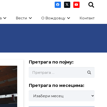
а
Вести
О Вождовцу
Контакт
Претрага по појму:
Претрага
за:
Претрага по месецима:
Претрага
по
месецима: