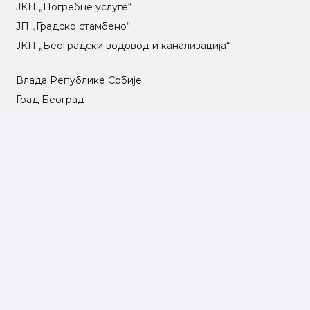
ЈКП „Погребне услуге“
ЈП „Градско стамбено“
ЈКП „Београдски водовод и канализација“
Влада Републике Србије
Град Београд
Туристичка организација Београда
РГЗ – Републички геодетски завод
АПР – Агенција за привредне регистре