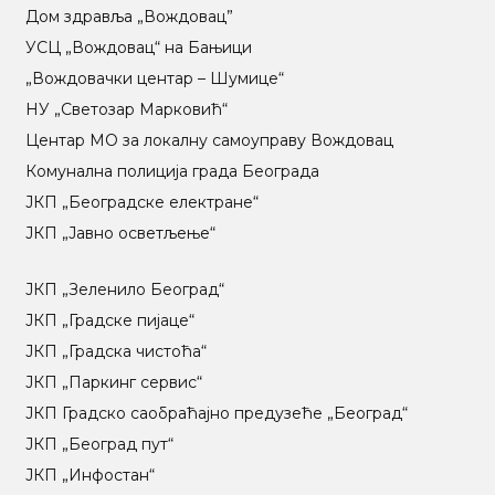
Дом здравља „Вождовац”
УСЦ „Вождовац“ на Бањици
„Вождовачки центар – Шумице“
НУ „Светозар Марковић“
Центар МO за локалну самоуправу Вождовац
Комунална полиција града Београда
ЈКП „Београдске електране“
ЈКП „Јавно осветљење“
ЈКП „Зеленило Београд“
ЈКП „Градске пијаце“
ЈКП „Градска чистоћа“
ЈКП „Паркинг сервис“
ЈКП Градско саобраћајно предузеће „Београд“
ЈКП „Београд пут“
ЈКП „Инфостан“