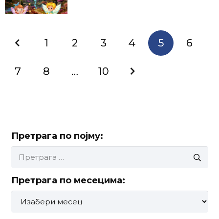
1
2
3
4
5
6
7
8
…
10
Претрага по појму:
Претрага
за:
Претрага по месецима:
Претрага
по
месецима: