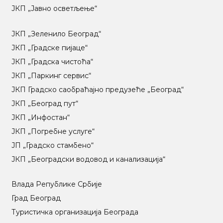
ЈКП „Јавно осветљење“
ЈКП „Зеленило Београд“
ЈКП „Градске пијаце“
ЈКП „Градска чистоћа“
ЈКП „Паркинг сервис“
ЈКП Градско саобраћајно предузеће „Београд“
ЈКП „Београд пут“
ЈКП „Инфостан“
ЈКП „Погребне услуге“
ЈП „Градско стамбено“
ЈКП „Београдски водовод и канализација“
Влада Републике Србије
Град Београд
Туристичка организација Београда