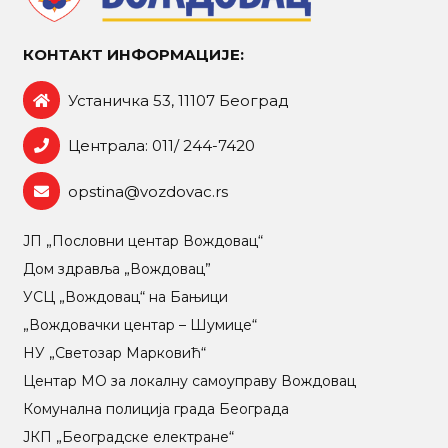
КОНТАКТ ИНФОРМАЦИЈЕ:
Устаничка 53, 11107 Београд
Централа: 011/ 244-7420
opstina@vozdovac.rs
ЈП „Пословни центар Вождовац“
Дом здравља „Вождовац”
УСЦ „Вождовац“ на Бањици
„Вождовачки центар – Шумице“
НУ „Светозар Марковић“
Центар МO за локалну самоуправу Вождовац
Комунална полиција града Београда
ЈКП „Београдске електране“