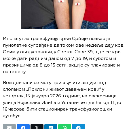
Институт за трансфузију крви Србије позвао је
пунолетне суграђане да током ове недеље дају крв.
Осим у овој установи, у Светог Саве 39, где се крв
може дати радним даном од 7 до 19, и суботом и
празницима од 8 до 15 сати, акције су планиране и
на терену.
Вождовчани се могу прикључити акцији под
слоганом „Поклони живот давањем крви“ у
четвртак, 15. јануара 2026. године, на раскрсници
улица Војислава Илића и Устаничке где ће, од 11 до
16 часова, бити стациониран трансфузиолошки
аутобус.