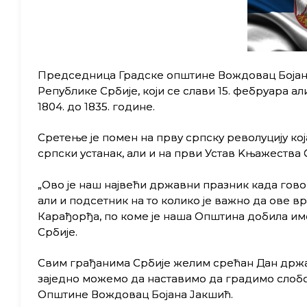
Председница Градске општине Вождовац Бојан
Републике Србије, који се слави 15. фебруара а
1804. до 1835. године.
Сретење је помен на прву српску револуцију која
српски устанак, али и на први Устав Kњажества С
„Ово је наш највећи државни празник када гов
али и подсетник на то колико је важно да ове 
Карађорђа, по коме је наша Општина добила име,
Србије.
Свим грађанима Србије желим срећан Дан државн
заједно можемо да наставимо да градимо слобод
Општине Вождовац Бојана Јакшић.