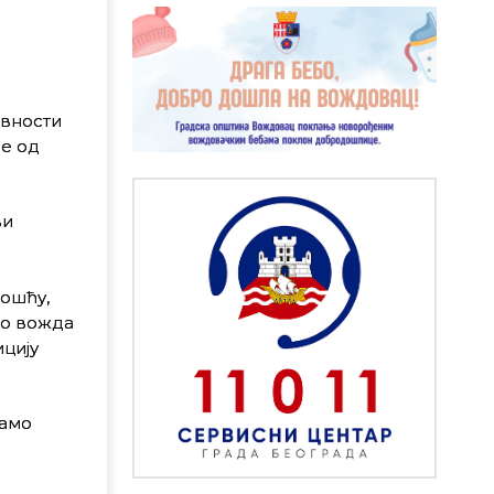
авности
је од
ви
ношћу,
мо вожда
ицију
само