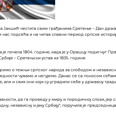
а Јакшић честита свим грађанима Сретење – Дан држ
ли нас подсећа и на читав славни период српске истори
 је почела 1804. године, када је у Орашцу подигнут Пр
рбије – Сретењски устав из 1835. године.
оримо о тежњи српског народа за слободом и независ
вредности чувамо и негујемо. Данас се са поносом сећа
 али и свих они који су уградили себе у државну трад
ости, да га проведу у миру и породичној слози, јер 
ну, независну и јаку Србију“, поручила је председница