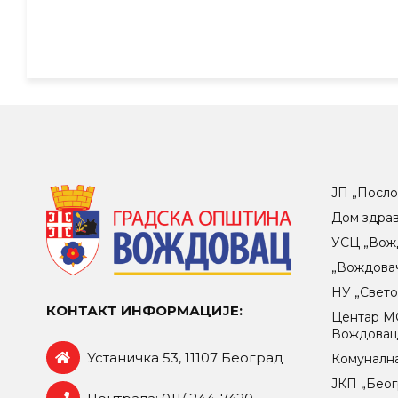
ЈП „Посло
Дом здра
УСЦ „Вож
„Вождова
НУ „Свет
КОНТАКТ ИНФОРМАЦИЈЕ:
Центар МO
Вождова
Устаничка 53, 11107 Београд
Комунална
ЈКП „Беог