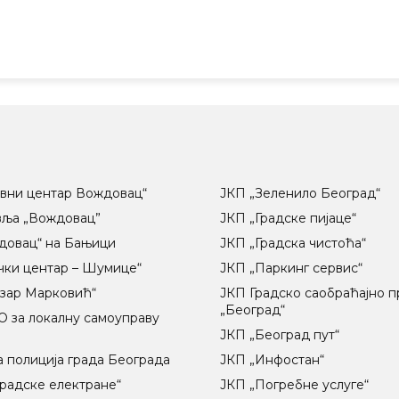
вни центар Вождовац“
ЈКП „Зеленило Београд“
вља „Вождовац”
ЈКП „Градске пијаце“
довац“ на Бањици
ЈКП „Градска чистоћа“
чки центар – Шумице“
ЈКП „Паркинг сервис“
озар Марковић“
ЈКП Градско саобраћајно 
„Београд“
 за локалну самоуправу
ц
ЈКП „Београд пут“
 полиција града Београда
ЈКП „Инфостан“
радске електране“
ЈКП „Погребне услуге“