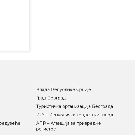
Влада Републике Србије
Град Београд
Туристичка организација Београда
РГЗ – Републички геодетски завод
предузеће
АПР – Агенција за привредне
регистре