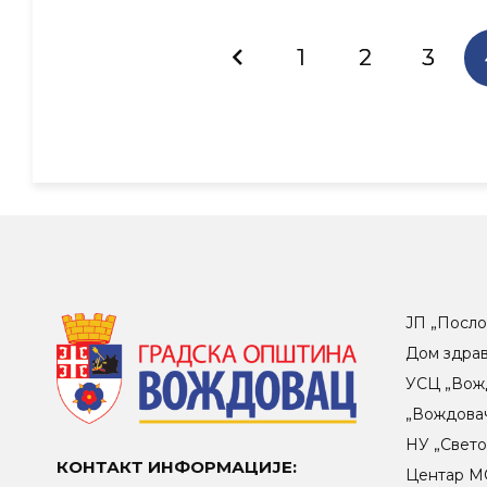
1
2
3
ЈП „Посло
Дом здра
УСЦ „Вож
„Вождова
НУ „Свет
КОНТАКТ ИНФОРМАЦИЈЕ:
Центар МO