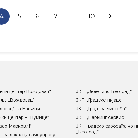
4
5
6
7
…
10
вни центар Вождовац“
ЈКП „Зеленило Београд“
вља „Вождовац”
ЈКП „Градске пијаце“
довац“ на Бањици
ЈКП „Градска чистоћа“
чки центар – Шумице“
ЈКП „Паркинг сервис“
озар Марковић“
ЈКП Градско саобраћајно 
„Београд“
 за локалну самоуправу