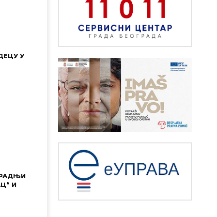
ДЕЦУ У
АРАДЊИ
Ц“ И