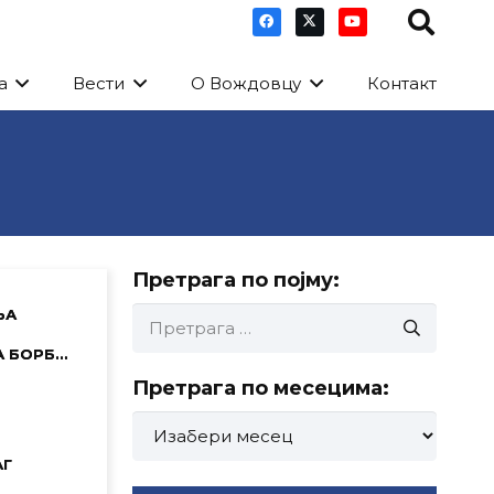
а
Вести
О Вождовцу
Контакт
Претрага по појму:
Претрага
ЉА
за:
А БОРБ…
Претрага по месецима:
Претрага
по
АГ
месецима: