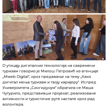
О утицају дигиталних технологија на савремени
туризам говорио је Милош Петровић из агенције
„Mweb Digital“, кроз предавање на тему „Како
дигитал мења туризам и твоју каријеру“. Испред
Универзитета „Сингидунум“ обратила се Машa
Чутурило, представивши пројекат, реализоване
активности и туристичке руте настале кроз рад
волонтера.