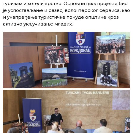
туризам и хотелијерство. Основни циљ пројекта био
је успостављање и развој волонтерског сервиса, као
и унапређење туристичке понуде општине кроз
активно укључивање младих.