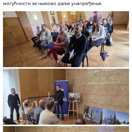
могућности за њихово даље унапређење.