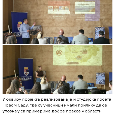
У оквиру пројекта реализована је и студијска посета
Новом Саду, где су учесници имали прилику да се
упознају са примерима добре праксе у области