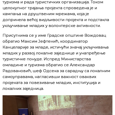
туризма и рада туристичких организација. Током
целокупног трајања пројекта спроведена је и
кампања на друштвеним мрежама, која је
допринела већој видљивости пројекта и подстакла
укључивање младих у волонтерске активности.
Присутнима се у име Градске општине Вождовац
обратио Максим Јефтенић, координатор
Канцеларије за младе, истичући значај укључивања
младих у развој локалне заједнице и унапређење
туристичке понуде. Испред Министарства
омладине и туризма обратио се Александар
Радовановић, шеф Одсека за сарадњу са локалним
самоуправама, нагласивши важност оваквих
пројеката за повезивање младих, институција и
локалних заједница.