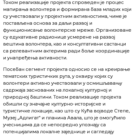
Током реализације пројекта спроведен је процес
мапирања волонтера и формирана база младих који
су учествовали у пројектним активностима, чиме је
постављена основа за даљи развој и
функционисање волонтерске мреже. Организоване
су едукативне радионице усмерене на развој
вештина волонтера, као и консултативни састанци
са релевантним актерима ради боље координације
и унапређења активности.
Посебан сегмент пројекта односио се на креирање
тематских туристичких рута, у оквиру којих су
волонтери активно учествовали у осмишљавању
садржаја заснованих на локалној културној и
природној баштини. Током реализације пројекта
обишли су значајне културно-историјске и
туристичке локације, као што су Кућа војводе Степе,
Музеј „Адлигат“ и планина Авала, што је омогућило
учесницима да се непосредно упознају са
потенцијалима локалне заједнице и сагледају