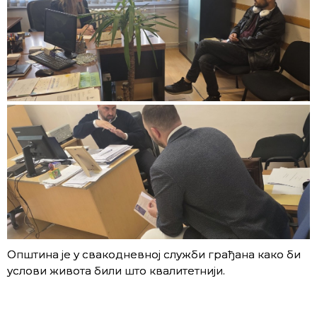
Општина је у свакодневној служби грађана како би
услови живота били што квалитетнији.