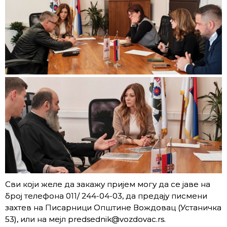
Сви који желе да закажу пријем могу да се јаве на
број телефона 011/ 244-04-03, да предају писмени
захтев на Писарници Општине Вождовац (Устаничка
53), или на мејл predsednik@vozdovac.rs.