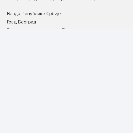
Влада Републике Србије
Град Београд
Туристичка организација Београда
РГЗ – Републички геодетски завод
АПР – Агенција за привредне регистре