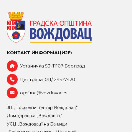
КОНТАКТ ИНФОРМАЦИЈЕ:
Устаничка 53, 11107 Београд
Централа: 011/ 244-7420
opstina@vozdovac.rs
ЈП „Пословни центар Вождовац“
Дом здравља „Вождовац”
УСЦ „Вождовац“ на Бањици