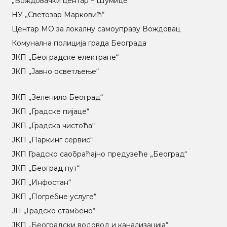
„Вождовачки центар – Шумице“
НУ „Светозар Марковић“
Центар МO за локалну самоуправу Вождовац
Комунална полиција града Београда
ЈКП „Београдске електране“
ЈКП „Јавно осветљење“
ЈКП „Зеленило Београд“
ЈКП „Градске пијаце“
ЈКП „Градска чистоћа“
ЈКП „Паркинг сервис“
ЈКП Градско саобраћајно предузеће „Београд“
ЈКП „Београд пут“
ЈКП „Инфостан“
ЈКП „Погребне услуге“
ЈП „Градско стамбено“
ЈКП „Београдски водовод и канализација“