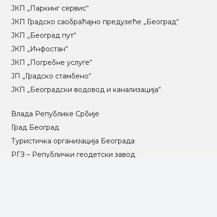
ЈКП „Паркинг сервис“
ЈКП Градско саобраћајно предузеће „Београд“
ЈКП „Београд пут“
ЈКП „Инфостан“
ЈКП „Погребне услуге“
ЈП „Градско стамбено“
ЈКП „Београдски водовод и канализација“
Влада Републике Србије
Град Београд
Туристичка организација Београда
РГЗ – Републички геодетски завод
АПР – Агенција за привредне регистре