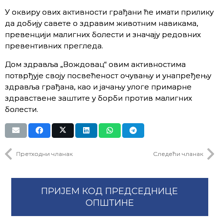
У оквиру ових активности грађани ће имати прилику
да добију савете о здравим животним навикама,
превенцији малигних болести и значају редовних
превентивних прегледа.
Дом здравља „Вождовац“ овим активностима
потврђује своју посвећеност очувању и унапређењу
здравља грађана, као и јачању улоге примарне
здравствене заштите у борби против малигних
болести.
Претходни чланак
Следећи чланак
ПРИЈЕМ КОД ПРЕДСЕДНИЦЕ
ОПШТИНЕ