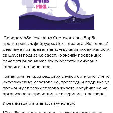
Поводом обележавања Светског дана борбе
против рака,
4.
фебруара, Дом здравља „Вождовац“
реализује низ превентивно-едукативних активности
са циљем подизања свести о значају превенције,
раног откривања малигних болести и очувања
здравља становништва.
Грађанима ће кроз рад свих служби бити омогућено
информисање, саветовање, прегледи и подршка, уз
промоцију здравих стилова живота и упућивање на
организоване превентивне и скрининг прегледе.
У реализацији активности учествују:
*Служба опште медицине – закажите преглед на