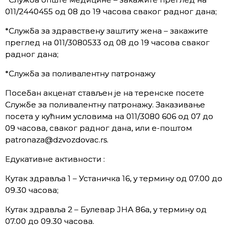
011/2440455 од 08 до 19 часова сваког радног дана;
*Служба за здравствену заштиту жена – закажите
преглед на 011/3080533 од 08 до 19 часова сваког
радног дана;
*Служба за поливалентну патронажу
Посебан акценат стављен је на теренске посете
Службе за поливалентну патронажу. Заказивање
посета у кућним условима на 011/3080 606 од 07 до
09 часова, сваког радног дана, или е-поштом
patronaza@dzvozdovac.rs.
Едукативне активности :
Кутак здравља 1 – Устаничка 16, у термину од 07.00 до
09.30 часова;
Кутак здравља 2 – Булевар ЈНА 86а, у термину од
07.00 до 09.30 часова.