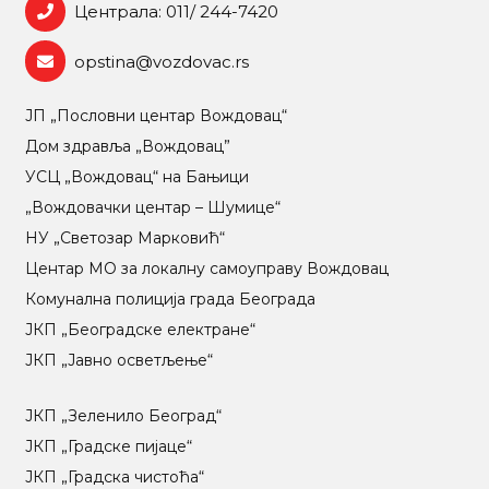
Централа: 011/ 244-7420
opstina@vozdovac.rs
ЈП „Пословни центар Вождовац“
Дом здравља „Вождовац”
УСЦ „Вождовац“ на Бањици
„Вождовачки центар – Шумице“
НУ „Светозар Марковић“
Центар МO за локалну самоуправу Вождовац
Комунална полиција града Београда
ЈКП „Београдске електране“
ЈКП „Јавно осветљење“
ЈКП „Зеленило Београд“
ЈКП „Градске пијаце“
ЈКП „Градска чистоћа“