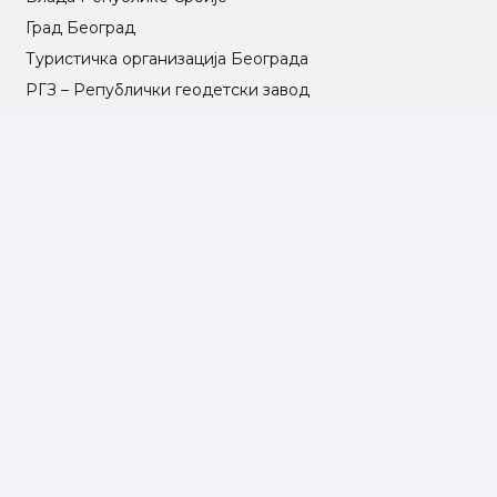
Град Београд
Туристичка организација Београда
РГЗ – Републички геодетски завод
АПР – Агенција за привредне регистре
©2025 Opština Voždovac. Designed by
NEXT VISION