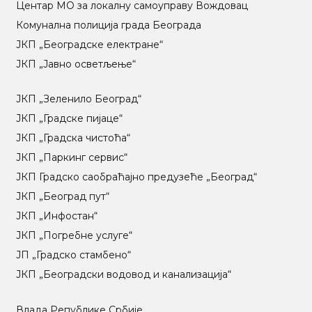
Центар МO за локалну самоуправу Вождовац
Комунална полиција града Београда
ЈКП „Београдске електране“
ЈКП „Јавно осветљење“
ЈКП „Зеленило Београд“
ЈКП „Градске пијаце“
ЈКП „Градска чистоћа“
ЈКП „Паркинг сервис“
ЈКП Градско саобраћајно предузеће „Београд“
ЈКП „Београд пут“
ЈКП „Инфостан“
ЈКП „Погребне услуге“
ЈП „Градско стамбено“
ЈКП „Београдски водовод и канализација“
Влада Републике Србије