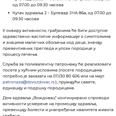
од 07.00 до 09.30 часова
Кутак здравља 2 – Булевар ЈНА 86а, од 07.00 до
09.30 часова
У оквиру активности, грађанима ће бити доступне
здравствено-васпитне информације о симптомима
и знацима малигних обољења код деце, значају
превентивних прегледа и улози породице у
процесу лечења.
Служба за поливалентну патронажу ће реализовати
посете у кућним условима (посете породицама
потребно је заказати на 011/30 80 606 или на мејл:
patronaza@dzvozdovac.rs
), пружајући савете,
едукацију и подршку породицама.
Дом здравља „Вождовац“ континуирано спроводи
активности усмерене на промоцију здравља,
превенцију болести и унапређење квалитета живота
грађана.