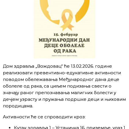
Дом здравља „Вождовац“ ће 13.02.2026. године
реализовати превентивно-едукативне активности
поводом обележавања Међународног дана деце
оболеле од рака, са циљем подизања свести о
значају раног препознавања малигних болести у
дечјем узрасту и пружања подршке деци и њиховим
породицама.
Активности ће се спроводити кроз:
Кутак здравља 1 – Устаничка 16, приземље, улаз 1