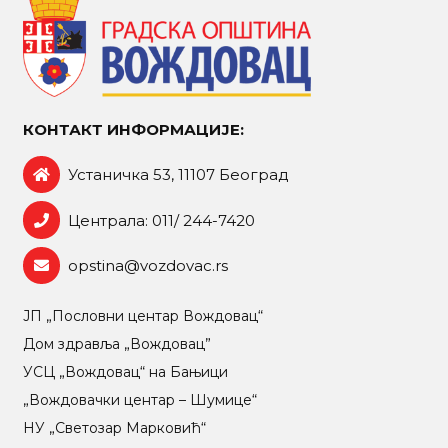
КОНТАКТ ИНФОРМАЦИЈЕ:
Устаничка 53, 11107 Београд
Централа: 011/ 244-7420
opstina@vozdovac.rs
ЈП „Пословни центар Вождовац“
Дом здравља „Вождовац”
УСЦ „Вождовац“ на Бањици
„Вождовачки центар – Шумице“
НУ „Светозар Марковић“