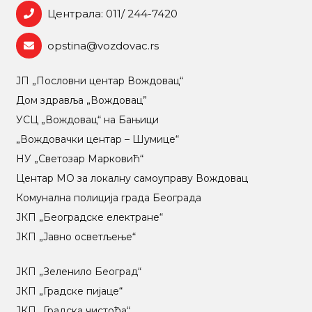
Централа: 011/ 244-7420
opstina@vozdovac.rs
ЈП „Пословни центар Вождовац“
Дом здравља „Вождовац”
УСЦ „Вождовац“ на Бањици
„Вождовачки центар – Шумице“
НУ „Светозар Марковић“
Центар МO за локалну самоуправу Вождовац
Комунална полиција града Београда
ЈКП „Београдске електране“
ЈКП „Јавно осветљење“
ЈКП „Зеленило Београд“
ЈКП „Градске пијаце“
ЈКП „Градска чистоћа“