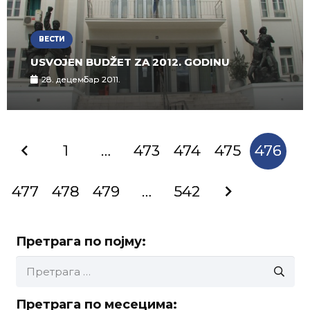
ВЕСТИ
USVOJEN BUDŽET ZA 2012. GODINU
28. децембар 2011.
1
…
473
474
475
476
477
478
479
…
542
Претрага по појму:
Претрага
за:
Претрага по месецима: