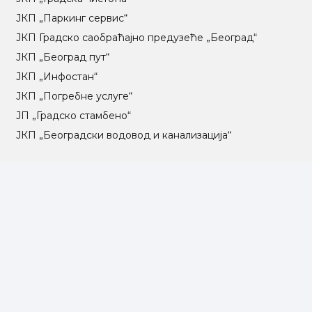
ЈКП „Паркинг сервис“
ЈКП Градско саобраћајно предузеће „Београд“
ЈКП „Београд пут“
ЈКП „Инфостан“
ЈКП „Погребне услуге“
ЈП „Градско стамбено“
ЈКП „Београдски водовод и канализација“
Влада Републике Србије
Град Београд
Туристичка организација Београда
РГЗ – Републички геодетски завод
АПР – Агенција за привредне регистре