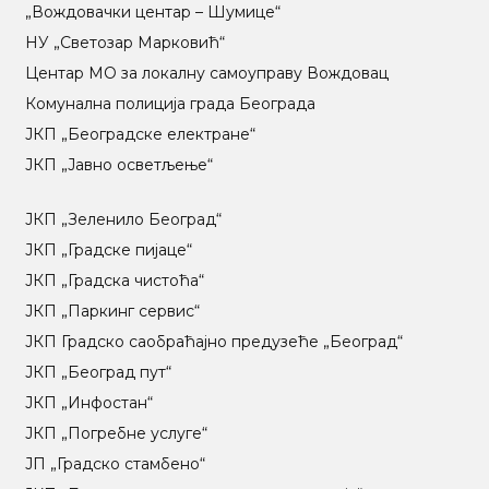
„Вождовачки центар – Шумице“
НУ „Светозар Марковић“
Центар МO за локалну самоуправу Вождовац
Комунална полиција града Београда
ЈКП „Београдске електране“
ЈКП „Јавно осветљење“
ЈКП „Зеленило Београд“
ЈКП „Градске пијаце“
ЈКП „Градска чистоћа“
ЈКП „Паркинг сервис“
ЈКП Градско саобраћајно предузеће „Београд“
ЈКП „Београд пут“
ЈКП „Инфостан“
ЈКП „Погребне услуге“
ЈП „Градско стамбено“