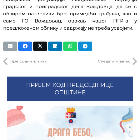
градског и приградског дела Вождовца, да се с
обзиром на велики број примедби грађана, као и
саме ГО Вождовац, овакав нацрт ПГР-а у
предложеном облику и садржају не треба усвојити.
Претходни чланак
Следећи чланак
ПРИЈЕМ КОД ПРЕДСЕДНИЦЕ
ОПШТИНЕ