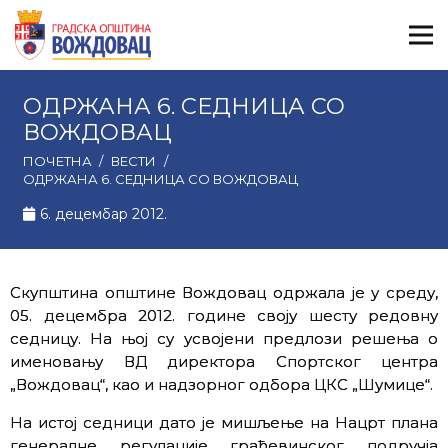
ОДРЖАНА 6. СЕДНИЦА СО
ВОЖДОВАЦ
ПОЧЕТНА
/
ВЕСТИ
/
ОДРЖАНА 6. СЕДНИЦА СО ВОЖДОВАЦ
6. децембар 2012.
Скупштина општине Вождовац одржала је у среду,
05. децембра 2012. године своју шесту редовну
седницу. На њој су усвојени предлози решења о
именовању ВД директора Спортског центра
„Вождовац“, као и надзорног одбора ЦКС „Шумице“.
На истој седници дато је мишљење на Нацрт плана
генералне регулације грађевинског подручја