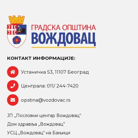
КОНТАКТ ИНФОРМАЦИЈЕ:
Устаничка 53, 11107 Београд
Централа: 011/ 244-7420
opstina@vozdovac.rs
ЈП „Пословни центар Вождовац“
Дом здравља „Вождовац”
УСЦ „Вождовац“ на Бањици