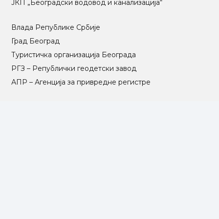
ЈКП „Београдски водовод и канализација“
Влада Републике Србије
Град Београд
Туристичка организација Београда
РГЗ – Републички геодетски завод
АПР – Агенција за привредне регистре
©2025 Opština Voždovac. Designed by
NEXT VISION