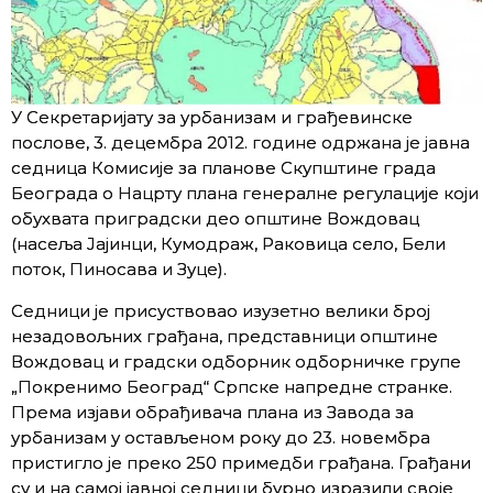
У Секретаријату за урбанизам и грађевинске
послове, 3. децембра 2012. године одржана је јавна
седница Комисије за планове Скупштине града
Београда о Нацрту плана генералне регулације који
обухвата приградски део општине Вождовац
(насеља Јајинци, Кумодраж, Раковица село, Бели
поток, Пиносава и Зуце).
Седници је присуствовао изузетно велики број
незадовољних грађана, представници општине
Вождовац и градски одборник одборничке групе
„Покренимо Београд“ Српске напредне странке.
Према изјави обрађивача плана из Завода за
урбанизам у остављеном року до 23. новембра
пристигло је преко 250 примедби грађана. Грађани
су и на самој јавној седници бурно изразили своје