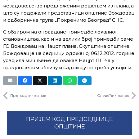
незадовољство предложеним решењем из плана, а
што су подржали представници општине Вождовац
и одборничка група „Покренимо Београд“ СНС.
С обзиром на оправдане примедбе локалног
становништва, као и на велики број примедби саме
ГО Вождовац на Нацрт плана, Скупштина општине
Вождовац је на седници одржаној 06.12.2012. године
усвојила мишљење да овакав Нацрт ПГР-а у
предложеном облику и садржају не треба усвојити.
Претходни чланак
Следећи чланак
ПРИЈЕМ КОД ПРЕДСЕДНИЦЕ
ОПШТИНЕ