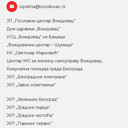
opstina@vozdovac.rs
ЈП „Пословни центар Вождовац“
Дом здравља „Вождовац”
УСЦ „Вождовац“ на Бањици
„Вождовачки центар – Шумице“
НУ „Светозар Марковић“
Центар МO за локалну самоуправу Вождовац
Комунална полиција града Београда
ЈКП „Београдске електране“
ЈКП „Јавно осветљење“
ЈКП „Зеленило Београд“
ЈКП „Градске пијаце“
ЈКП „Градска чистоћа“
ЈКП „Паркинг сервис“